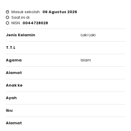
Masuk sekolah :
06 Agustus 2026
Saat ini di
NISN :
0044728028
Jenis Kelamin
Laki Laki
T.T.L
Agama
Islam
Alamat
Anak ke
Ayah
Ibu
Alamat