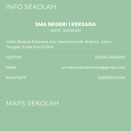
INFO SEKOLAH
SMA NEGERI 1 KERSANA
NSPN :
20326461
Jalan Stasiun Kersana, Kec. Kersana Kab. Brebes, Jawa
Tengah, Kode Pos 52264
TELEPON
(0283) 4582655
EMAIL
sma1kersanabrebes@gmail.com
WHATSAPP
628553201099
MAPS SEKOLAH