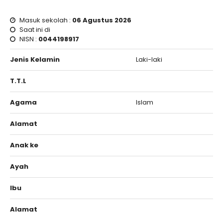
Masuk sekolah :
06 Agustus 2026
Saat ini di
NISN :
0044198917
Jenis Kelamin
Laki-laki
T.T.L
Agama
Islam
Alamat
Anak ke
Ayah
Ibu
Alamat