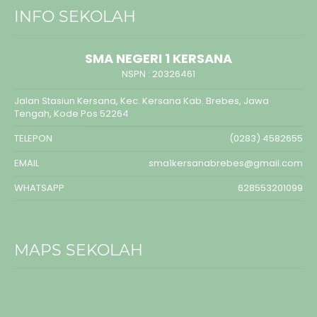
INFO SEKOLAH
SMA NEGERI 1 KERSANA
NSPN :
20326461
Jalan Stasiun Kersana, Kec. Kersana Kab. Brebes, Jawa
Tengah, Kode Pos 52264
TELEPON
(0283) 4582655
EMAIL
sma1kersanabrebes@gmail.com
WHATSAPP
628553201099
MAPS SEKOLAH