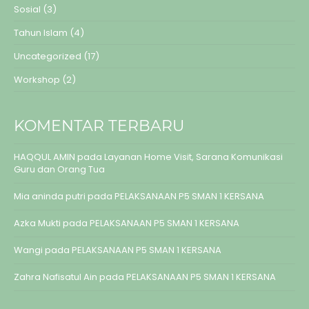
Sosial
(3)
Tahun Islam
(4)
Uncategorized
(17)
Workshop
(2)
KOMENTAR TERBARU
HAQQUL AMIN
pada
Layanan Home Visit, Sarana Komunikasi
Guru dan Orang Tua
Mia aninda putri
pada
PELAKSANAAN P5 SMAN 1 KERSANA
Azka Mukti
pada
PELAKSANAAN P5 SMAN 1 KERSANA
Wangi
pada
PELAKSANAAN P5 SMAN 1 KERSANA
Zahra Nafisatul Ain
pada
PELAKSANAAN P5 SMAN 1 KERSANA