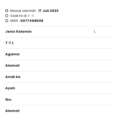
Masuk sekolah :
17 Juli 2023
Saat ini di
X-6
NISN :
0077468508
Jenis Kelamin
L
T.T.L
Agama
Alamat
Anak ke
Ayah
Ibu
Alamat