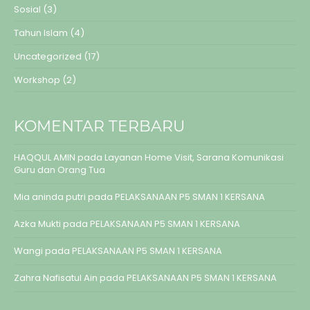
Sosial
(3)
Tahun Islam
(4)
Uncategorized
(17)
Workshop
(2)
KOMENTAR TERBARU
HAQQUL AMIN
pada
Layanan Home Visit, Sarana Komunikasi
Guru dan Orang Tua
Mia aninda putri
pada
PELAKSANAAN P5 SMAN 1 KERSANA
Azka Mukti
pada
PELAKSANAAN P5 SMAN 1 KERSANA
Wangi
pada
PELAKSANAAN P5 SMAN 1 KERSANA
Zahra Nafisatul Ain
pada
PELAKSANAAN P5 SMAN 1 KERSANA