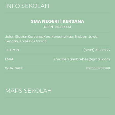
INFO SEKOLAH
SMA NEGERI 1 KERSANA
NSPN :
20326461
Jalan Stasiun Kersana, Kec. Kersana Kab. Brebes, Jawa
Tengah, Kode Pos 52264
TELEPON
(0283) 4582655
EMAIL
sma1kersanabrebes@gmail.com
WHATSAPP
628553201099
MAPS SEKOLAH