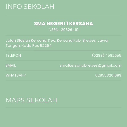
INFO SEKOLAH
SMA NEGERI 1 KERSANA
NSPN :
20326461
Jalan Stasiun Kersana, Kec. Kersana Kab. Brebes, Jawa
Tengah, Kode Pos 52264
TELEPON
(0283) 4582655
EMAIL
sma1kersanabrebes@gmail.com
WHATSAPP
628553201099
MAPS SEKOLAH