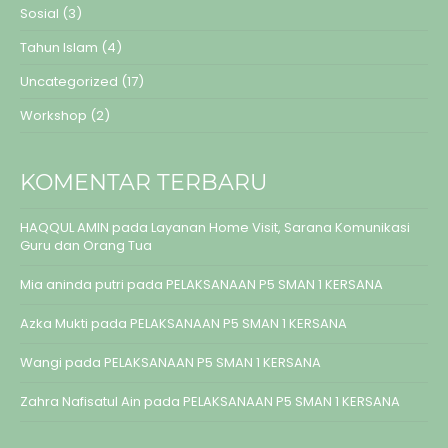
Sosial
(3)
Tahun Islam
(4)
Uncategorized
(17)
Workshop
(2)
KOMENTAR TERBARU
HAQQUL AMIN
pada
Layanan Home Visit, Sarana Komunikasi
Guru dan Orang Tua
Mia aninda putri
pada
PELAKSANAAN P5 SMAN 1 KERSANA
Azka Mukti
pada
PELAKSANAAN P5 SMAN 1 KERSANA
Wangi
pada
PELAKSANAAN P5 SMAN 1 KERSANA
Zahra Nafisatul Ain
pada
PELAKSANAAN P5 SMAN 1 KERSANA