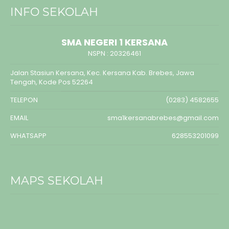
INFO SEKOLAH
SMA NEGERI 1 KERSANA
NSPN :
20326461
Jalan Stasiun Kersana, Kec. Kersana Kab. Brebes, Jawa
Tengah, Kode Pos 52264
TELEPON
(0283) 4582655
EMAIL
sma1kersanabrebes@gmail.com
WHATSAPP
628553201099
MAPS SEKOLAH