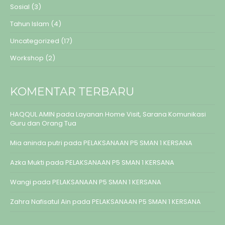
Sosial
(3)
Tahun Islam
(4)
Uncategorized
(17)
Workshop
(2)
KOMENTAR TERBARU
HAQQUL AMIN
pada
Layanan Home Visit, Sarana Komunikasi
Guru dan Orang Tua
Mia aninda putri
pada
PELAKSANAAN P5 SMAN 1 KERSANA
Azka Mukti
pada
PELAKSANAAN P5 SMAN 1 KERSANA
Wangi
pada
PELAKSANAAN P5 SMAN 1 KERSANA
Zahra Nafisatul Ain
pada
PELAKSANAAN P5 SMAN 1 KERSANA