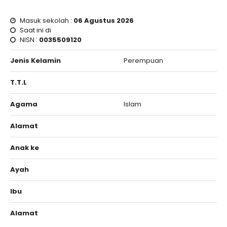
Masuk sekolah :
06 Agustus 2026
Saat ini di
NISN :
0035509120
Jenis Kelamin
Perempuan
T.T.L
Agama
Islam
Alamat
Anak ke
Ayah
Ibu
Alamat