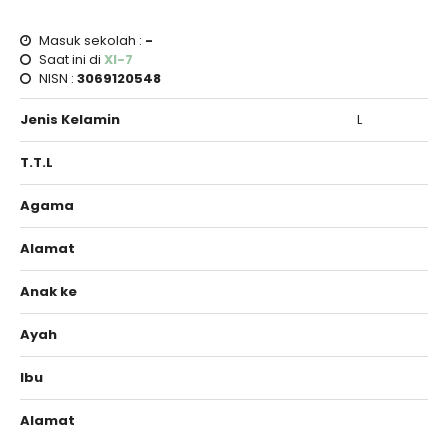
Masuk sekolah :
-
Saat ini di
XI-7
NISN :
3069120548
Jenis Kelamin
L
T.T.L
Agama
Alamat
Anak ke
Ayah
Ibu
Alamat