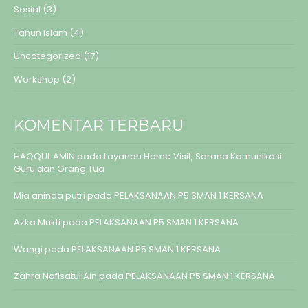
Sosial
(3)
Tahun Islam
(4)
Uncategorized
(17)
Workshop
(2)
KOMENTAR TERBARU
HAQQUL AMIN
pada
Layanan Home Visit, Sarana Komunikasi
Guru dan Orang Tua
Mia aninda putri
pada
PELAKSANAAN P5 SMAN 1 KERSANA
Azka Mukti
pada
PELAKSANAAN P5 SMAN 1 KERSANA
Wangi
pada
PELAKSANAAN P5 SMAN 1 KERSANA
Zahra Nafisatul Ain
pada
PELAKSANAAN P5 SMAN 1 KERSANA