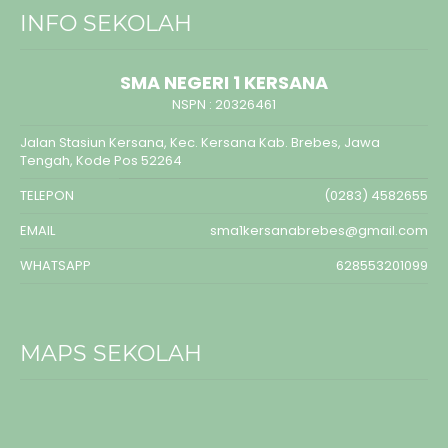
INFO SEKOLAH
SMA NEGERI 1 KERSANA
NSPN :
20326461
Jalan Stasiun Kersana, Kec. Kersana Kab. Brebes, Jawa
Tengah, Kode Pos 52264
TELEPON
(0283) 4582655
EMAIL
sma1kersanabrebes@gmail.com
WHATSAPP
628553201099
MAPS SEKOLAH