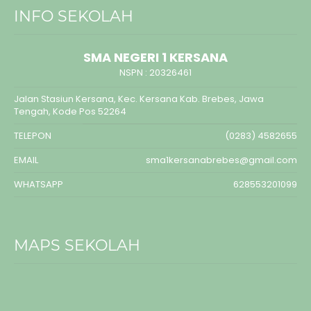
INFO SEKOLAH
SMA NEGERI 1 KERSANA
NSPN :
20326461
Jalan Stasiun Kersana, Kec. Kersana Kab. Brebes, Jawa
Tengah, Kode Pos 52264
TELEPON
(0283) 4582655
EMAIL
sma1kersanabrebes@gmail.com
WHATSAPP
628553201099
MAPS SEKOLAH