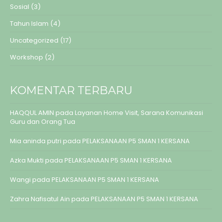
Sosial
(3)
Tahun Islam
(4)
Uncategorized
(17)
Workshop
(2)
KOMENTAR TERBARU
HAQQUL AMIN
pada
Layanan Home Visit, Sarana Komunikasi
Guru dan Orang Tua
Mia aninda putri
pada
PELAKSANAAN P5 SMAN 1 KERSANA
Azka Mukti
pada
PELAKSANAAN P5 SMAN 1 KERSANA
Wangi
pada
PELAKSANAAN P5 SMAN 1 KERSANA
Zahra Nafisatul Ain
pada
PELAKSANAAN P5 SMAN 1 KERSANA