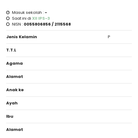
Masuk sekolah :
-
Saat ini di
XII IPS-3
NISN :
0055806856 / 2115568
Jenis Kelamin
P
T.T.L
Agama
Alamat
Anak ke
Ayah
Ibu
Alamat