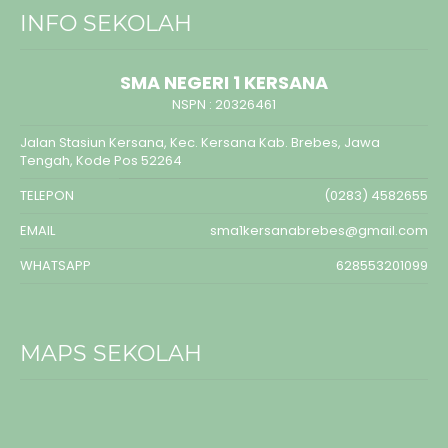
INFO SEKOLAH
SMA NEGERI 1 KERSANA
NSPN :
20326461
Jalan Stasiun Kersana, Kec. Kersana Kab. Brebes, Jawa
Tengah, Kode Pos 52264
TELEPON
(0283) 4582655
EMAIL
sma1kersanabrebes@gmail.com
WHATSAPP
628553201099
MAPS SEKOLAH