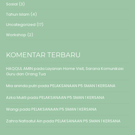
Sosial
(3)
Tahun Islam
(4)
Uncategorized
(17)
Workshop
(2)
KOMENTAR TERBARU
HAQQUL AMIN
pada
Layanan Home Visit, Sarana Komunikasi
Guru dan Orang Tua
Mia aninda putri
pada
PELAKSANAAN P5 SMAN 1 KERSANA
Azka Mukti
pada
PELAKSANAAN P5 SMAN 1 KERSANA
Wangi
pada
PELAKSANAAN P5 SMAN 1 KERSANA
Zahra Nafisatul Ain
pada
PELAKSANAAN P5 SMAN 1 KERSANA