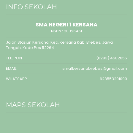
INFO SEKOLAH
SMA NEGERI 1 KERSANA
NSPN :
20326461
Jalan Stasiun Kersana, Kec. Kersana Kab. Brebes, Jawa
Tengah, Kode Pos 52264
TELEPON
(0283) 4582655
EMAIL
sma1kersanabrebes@gmail.com
WHATSAPP
628553201099
MAPS SEKOLAH