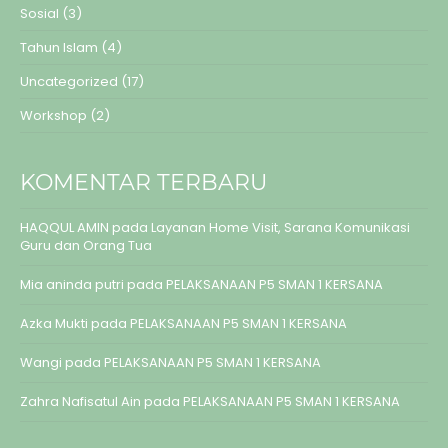
Sosial
(3)
Tahun Islam
(4)
Uncategorized
(17)
Workshop
(2)
KOMENTAR TERBARU
HAQQUL AMIN
pada
Layanan Home Visit, Sarana Komunikasi
Guru dan Orang Tua
Mia aninda putri
pada
PELAKSANAAN P5 SMAN 1 KERSANA
Azka Mukti
pada
PELAKSANAAN P5 SMAN 1 KERSANA
Wangi
pada
PELAKSANAAN P5 SMAN 1 KERSANA
Zahra Nafisatul Ain
pada
PELAKSANAAN P5 SMAN 1 KERSANA