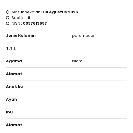
Masuk sekolah :
08 Agustus 2026
Saat ini di
NISN :
0037613687
Jenis Kelamin
perempuan
T.T.L
Agama
Islam
Alamat
Anak ke
Ayah
Ibu
Alamat