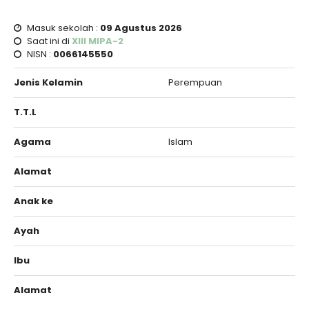
Masuk sekolah :
09 Agustus 2026
Saat ini di
XIII MIPA-2
NISN :
0066145550
Jenis Kelamin
Perempuan
T.T.L
Agama
Islam
Alamat
Anak ke
Ayah
Ibu
Alamat