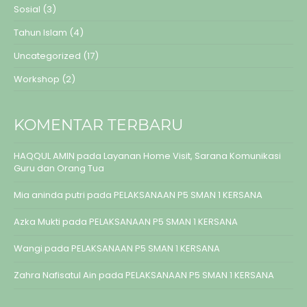
Sosial
(3)
Tahun Islam
(4)
Uncategorized
(17)
Workshop
(2)
KOMENTAR TERBARU
HAQQUL AMIN
pada
Layanan Home Visit, Sarana Komunikasi
Guru dan Orang Tua
Mia aninda putri
pada
PELAKSANAAN P5 SMAN 1 KERSANA
Azka Mukti
pada
PELAKSANAAN P5 SMAN 1 KERSANA
Wangi
pada
PELAKSANAAN P5 SMAN 1 KERSANA
Zahra Nafisatul Ain
pada
PELAKSANAAN P5 SMAN 1 KERSANA