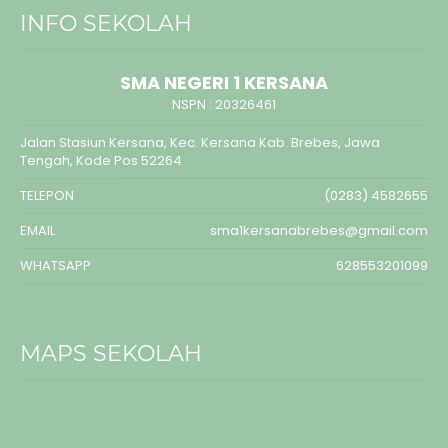
INFO SEKOLAH
SMA NEGERI 1 KERSANA
NSPN :
20326461
Jalan Stasiun Kersana, Kec. Kersana Kab. Brebes, Jawa
Tengah, Kode Pos 52264
TELEPON
(0283) 4582655
EMAIL
sma1kersanabrebes@gmail.com
WHATSAPP
628553201099
MAPS SEKOLAH