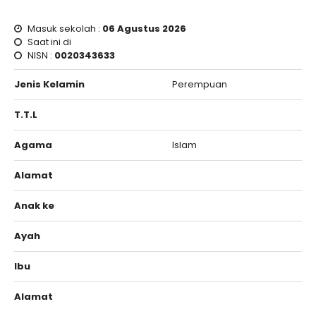
Masuk sekolah :
06 Agustus 2026
Saat ini di
NISN :
0020343633
Jenis Kelamin
Perempuan
T.T.L
Agama
Islam
Alamat
Anak ke
Ayah
Ibu
Alamat