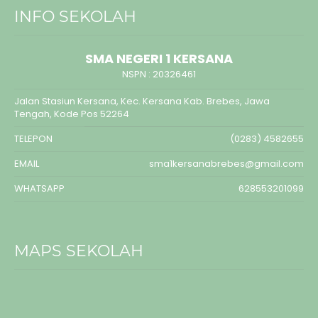
INFO SEKOLAH
SMA NEGERI 1 KERSANA
NSPN :
20326461
Jalan Stasiun Kersana, Kec. Kersana Kab. Brebes, Jawa
Tengah, Kode Pos 52264
TELEPON
(0283) 4582655
EMAIL
sma1kersanabrebes@gmail.com
WHATSAPP
628553201099
MAPS SEKOLAH