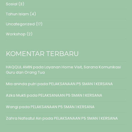
Sosial
(3)
Tahun Islam
(4)
Uncategorized
(17)
Workshop
(2)
KOMENTAR TERBARU
HAQQUL AMIN
pada
Layanan Home Visit, Sarana Komunikasi
Guru dan Orang Tua
Mia aninda putri
pada
PELAKSANAAN P5 SMAN 1 KERSANA
Azka Mukti
pada
PELAKSANAAN P5 SMAN 1 KERSANA
Wangi
pada
PELAKSANAAN P5 SMAN 1 KERSANA
Zahra Nafisatul Ain
pada
PELAKSANAAN P5 SMAN 1 KERSANA