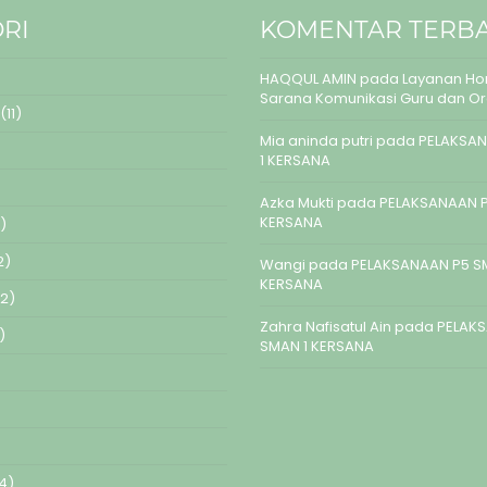
RI
KOMENTAR TERB
HAQQUL AMIN
pada
Layanan Hom
Sarana Komunikasi Guru dan O
(11)
Mia aninda putri
pada
PELAKSAN
1 KERSANA
Azka Mukti
pada
PELAKSANAAN P
KERSANA
)
2)
Wangi
pada
PELAKSANAAN P5 S
KERSANA
2)
Zahra Nafisatul Ain
pada
PELAK
)
SMAN 1 KERSANA
4)