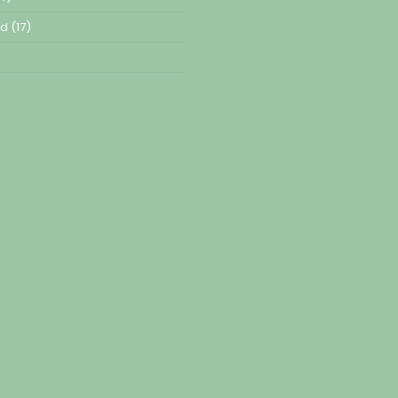
ed
(17)
)