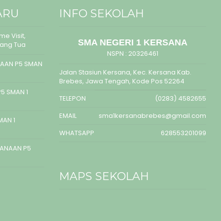
ARU
INFO SEKOLAH
e Visit,
SMA NEGERI 1 KERSANA
rang Tua
NSPN :
20326461
AAN P5 SMAN
Jalan Stasiun Kersana, Kec. Kersana Kab.
Brebes, Jawa Tengah, Kode Pos 52264
5 SMAN 1
TELEPON
(0283) 4582655
EMAIL
sma1kersanabrebes@gmail.com
MAN 1
WHATSAPP
628553201099
SANAAN P5
MAPS SEKOLAH