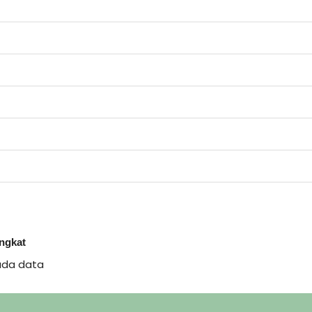
ingkat
ada data