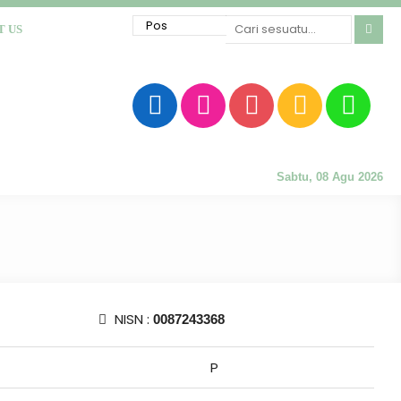
T US
Sabtu, 08 Agu 2026
NISN :
0087243368
P