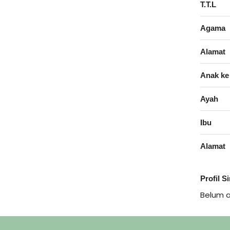
T.T.L
Agama
Alamat
Anak ke
Ayah
Ibu
Alamat
Profil S
Belum 