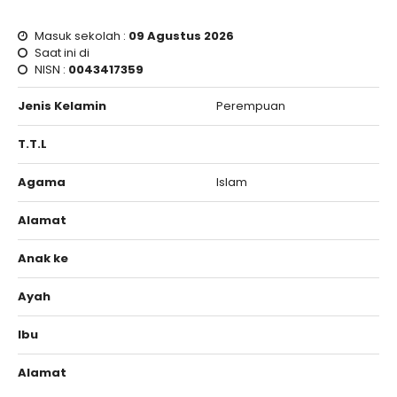
Masuk sekolah :
09 Agustus 2026
Saat ini di
NISN :
0043417359
Jenis Kelamin
Perempuan
T.T.L
Agama
Islam
Alamat
Anak ke
Ayah
Ibu
Alamat