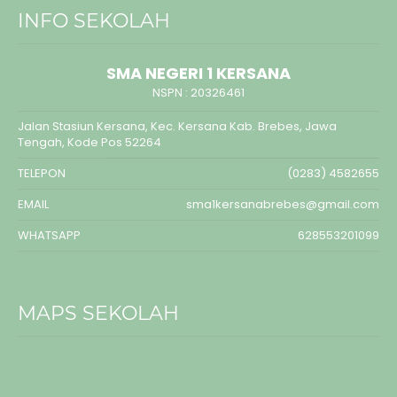
INFO SEKOLAH
SMA NEGERI 1 KERSANA
NSPN :
20326461
Jalan Stasiun Kersana, Kec. Kersana Kab. Brebes, Jawa
Tengah, Kode Pos 52264
TELEPON
(0283) 4582655
EMAIL
sma1kersanabrebes@gmail.com
WHATSAPP
628553201099
MAPS SEKOLAH