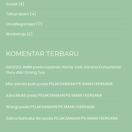
Sosial
(3)
Tahun Islam
(4)
Uncategorized
(17)
Workshop
(2)
KOMENTAR TERBARU
HAQQUL AMIN
pada
Layanan Home Visit, Sarana Komunikasi
Guru dan Orang Tua
Mia aninda putri
pada
PELAKSANAAN P5 SMAN 1 KERSANA
Azka Mukti
pada
PELAKSANAAN P5 SMAN 1 KERSANA
Wangi
pada
PELAKSANAAN P5 SMAN 1 KERSANA
Zahra Nafisatul Ain
pada
PELAKSANAAN P5 SMAN 1 KERSANA