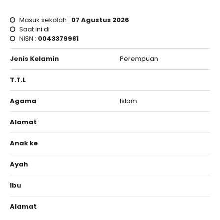
Masuk sekolah :
07 Agustus 2026
Saat ini di
NISN :
0043379981
Jenis Kelamin
Perempuan
T.T.L
Agama
Islam
Alamat
Anak ke
Ayah
Ibu
Alamat