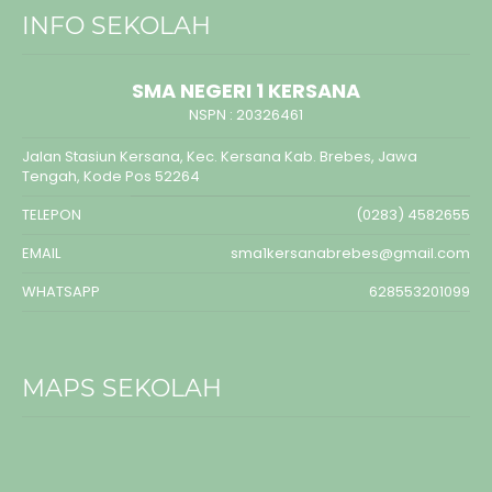
INFO SEKOLAH
SMA NEGERI 1 KERSANA
NSPN :
20326461
Jalan Stasiun Kersana, Kec. Kersana Kab. Brebes, Jawa
Tengah, Kode Pos 52264
TELEPON
(0283) 4582655
EMAIL
sma1kersanabrebes@gmail.com
WHATSAPP
628553201099
MAPS SEKOLAH