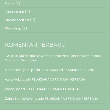
Sosial
(3)
Tahun Islam
(4)
Uncategorized
(17)
Workshop
(2)
KOMENTAR TERBARU
HAQQUL AMIN
pada
Layanan Home Visit, Sarana Komunikasi
Guru dan Orang Tua
Mia aninda putri
pada
PELAKSANAAN P5 SMAN 1 KERSANA
Azka Mukti
pada
PELAKSANAAN P5 SMAN 1 KERSANA
Wangi
pada
PELAKSANAAN P5 SMAN 1 KERSANA
Zahra Nafisatul Ain
pada
PELAKSANAAN P5 SMAN 1 KERSANA