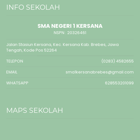
INFO SEKOLAH
SMA NEGERI 1 KERSANA
NSPN :
20326461
Jalan Stasiun Kersana, Kec. Kersana Kab. Brebes, Jawa
Tengah, Kode Pos 52264
TELEPON
(0283) 4582655
EMAIL
sma1kersanabrebes@gmail.com
WHATSAPP
628553201099
MAPS SEKOLAH