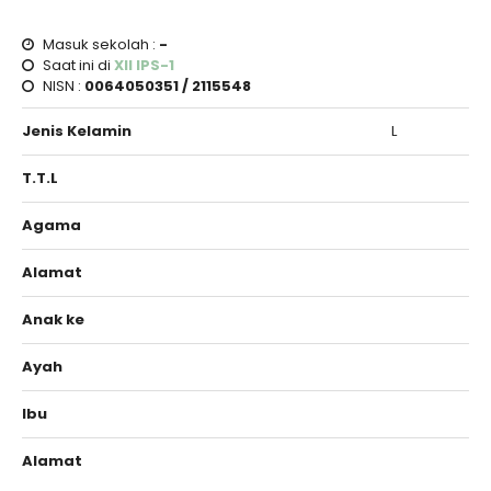
Masuk sekolah :
-
Saat ini di
XII IPS-1
NISN :
0064050351 / 2115548
Jenis Kelamin
L
T.T.L
Agama
Alamat
Anak ke
Ayah
Ibu
Alamat