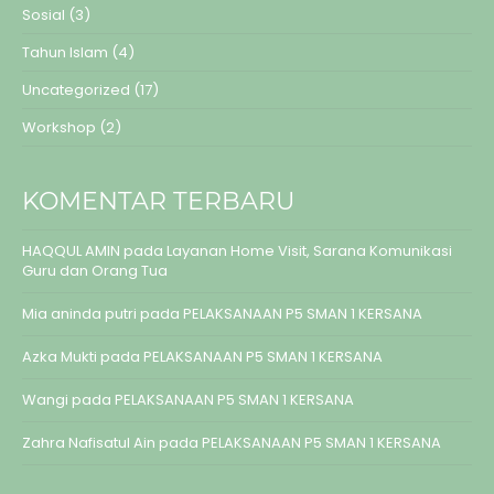
Sosial
(3)
Tahun Islam
(4)
Uncategorized
(17)
Workshop
(2)
KOMENTAR TERBARU
HAQQUL AMIN
pada
Layanan Home Visit, Sarana Komunikasi
Guru dan Orang Tua
Mia aninda putri
pada
PELAKSANAAN P5 SMAN 1 KERSANA
Azka Mukti
pada
PELAKSANAAN P5 SMAN 1 KERSANA
Wangi
pada
PELAKSANAAN P5 SMAN 1 KERSANA
Zahra Nafisatul Ain
pada
PELAKSANAAN P5 SMAN 1 KERSANA