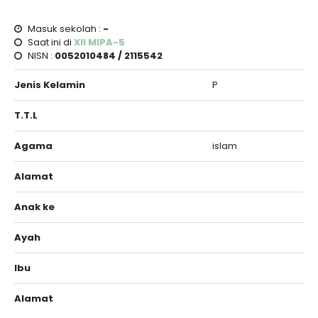
Masuk sekolah :
-
Saat ini di
XII MIPA-5
NISN :
0052010484 / 2115542
Jenis Kelamin
P
T.T.L
Agama
islam
Alamat
Anak ke
Ayah
Ibu
Alamat