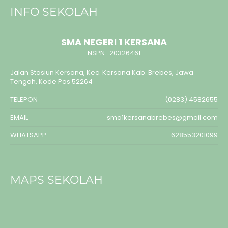
INFO SEKOLAH
SMA NEGERI 1 KERSANA
NSPN :
20326461
Jalan Stasiun Kersana, Kec. Kersana Kab. Brebes, Jawa
Tengah, Kode Pos 52264
TELEPON
(0283) 4582655
EMAIL
sma1kersanabrebes@gmail.com
WHATSAPP
628553201099
MAPS SEKOLAH