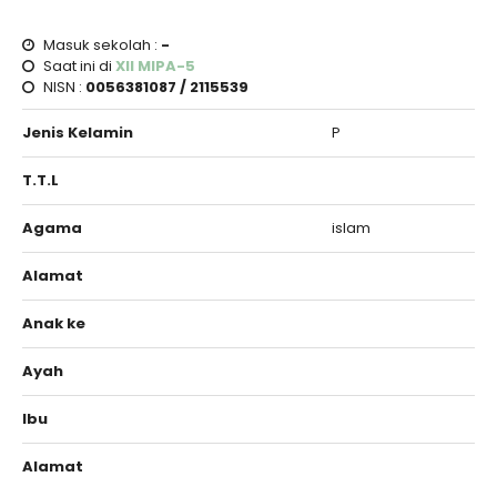
Masuk sekolah :
-
Saat ini di
XII MIPA-5
NISN :
0056381087 / 2115539
Jenis Kelamin
P
T.T.L
Agama
islam
Alamat
Anak ke
Ayah
Ibu
Alamat