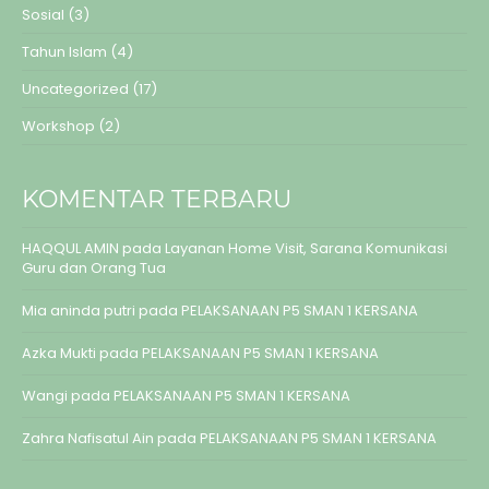
Sosial
(3)
Tahun Islam
(4)
Uncategorized
(17)
Workshop
(2)
KOMENTAR TERBARU
HAQQUL AMIN
pada
Layanan Home Visit, Sarana Komunikasi
Guru dan Orang Tua
Mia aninda putri
pada
PELAKSANAAN P5 SMAN 1 KERSANA
Azka Mukti
pada
PELAKSANAAN P5 SMAN 1 KERSANA
Wangi
pada
PELAKSANAAN P5 SMAN 1 KERSANA
Zahra Nafisatul Ain
pada
PELAKSANAAN P5 SMAN 1 KERSANA