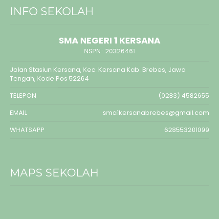
INFO SEKOLAH
SMA NEGERI 1 KERSANA
NSPN :
20326461
Jalan Stasiun Kersana, Kec. Kersana Kab. Brebes, Jawa
Tengah, Kode Pos 52264
TELEPON
(0283) 4582655
EMAIL
sma1kersanabrebes@gmail.com
WHATSAPP
628553201099
MAPS SEKOLAH