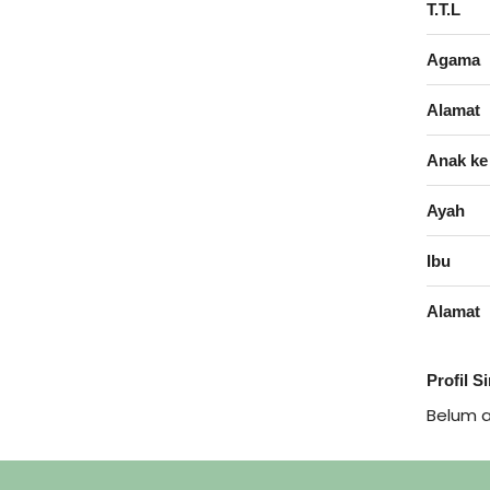
T.T.L
Agama
Alamat
Anak ke
Ayah
Ibu
Alamat
Profil S
Belum 