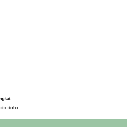
ingkat
ada data