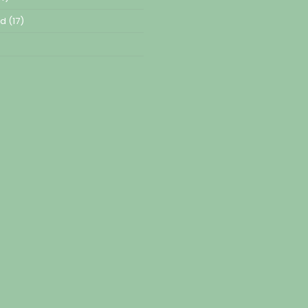
ed
(17)
)