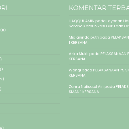
RI
KOMENTAR TERB
HAQQUL AMIN
pada
Layanan Hom
Sarana Komunikasi Guru dan O
(11)
Mia aninda putri
pada
PELAKSAN
1 KERSANA
Azka Mukti
pada
PELAKSANAAN P
KERSANA
)
2)
Wangi
pada
PELAKSANAAN P5 S
KERSANA
2)
Zahra Nafisatul Ain
pada
PELAK
)
SMAN 1 KERSANA
4)