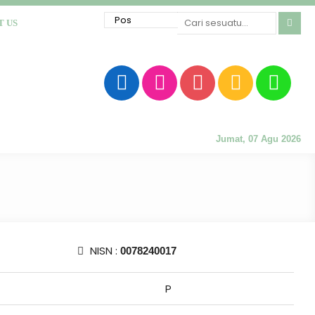
T US
Jumat, 07 Agu 2026
NISN :
0078240017
P