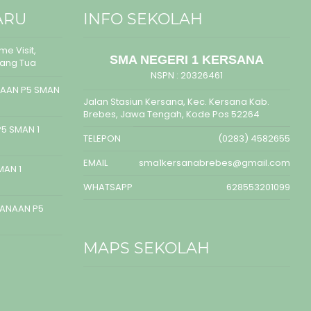
ARU
INFO SEKOLAH
e Visit,
SMA NEGERI 1 KERSANA
rang Tua
NSPN :
20326461
AAN P5 SMAN
Jalan Stasiun Kersana, Kec. Kersana Kab.
Brebes, Jawa Tengah, Kode Pos 52264
5 SMAN 1
TELEPON
(0283) 4582655
EMAIL
sma1kersanabrebes@gmail.com
MAN 1
WHATSAPP
628553201099
SANAAN P5
MAPS SEKOLAH