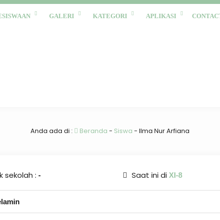
ESISWAAN
GALERI
KATEGORI
APLIKASI
CONTAC
Anda ada di :
Beranda
-
Siswa
-
Ilma Nur Arfiana
 sekolah :
Saat ini di
-
XI-8
elamin