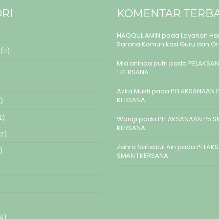
RI
KOMENTAR TERB
HAQQUL AMIN
pada
Layanan Hom
Sarana Komunikasi Guru dan O
(11)
Mia aninda putri
pada
PELAKSAN
1 KERSANA
Azka Mukti
pada
PELAKSANAAN P
KERSANA
)
2)
Wangi
pada
PELAKSANAAN P5 S
KERSANA
2)
Zahra Nafisatul Ain
pada
PELAK
)
SMAN 1 KERSANA
4)