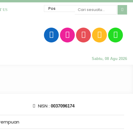
T US
Sabtu, 08 Agu 2026
NISN :
0037096174
rempuan