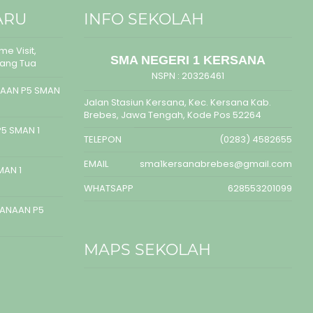
ARU
INFO SEKOLAH
e Visit,
SMA NEGERI 1 KERSANA
rang Tua
NSPN :
20326461
AAN P5 SMAN
Jalan Stasiun Kersana, Kec. Kersana Kab.
Brebes, Jawa Tengah, Kode Pos 52264
5 SMAN 1
TELEPON
(0283) 4582655
EMAIL
sma1kersanabrebes@gmail.com
MAN 1
WHATSAPP
628553201099
SANAAN P5
MAPS SEKOLAH