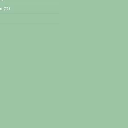
ed
(17)
)