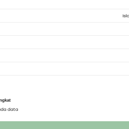
Is
ingkat
ada data