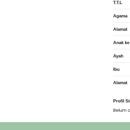
T.T.L
Agama
Alamat
Anak ke
Ayah
Ibu
Alamat
Profil S
Belum 