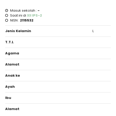
Masuk sekolah :
-
Saat ini di
XII IPS-2
NISN :
2115532
Jenis Kelamin
L
T.T.L
Agama
Alamat
Anak ke
Ayah
Ibu
Alamat