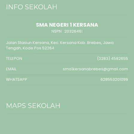
INFO SEKOLAH
SMA NEGERI 1 KERSANA
NSPN :
20326461
Jalan Stasiun Kersana, Kec. Kersana Kab. Brebes, Jawa
Tengah, Kode Pos 52264
TELEPON
(0283) 4582655
EMAIL
sma1kersanabrebes@gmail.com
WHATSAPP
628553201099
MAPS SEKOLAH