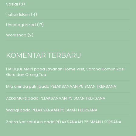
Sosial
(3)
Tahun Islam
(4)
Uncategorized
(17)
Workshop
(2)
KOMENTAR TERBARU
HAQQUL AMIN
pada
Layanan Home Visit, Sarana Komunikasi
Guru dan Orang Tua
Mia aninda putri
pada
PELAKSANAAN P5 SMAN 1 KERSANA
Azka Mukti
pada
PELAKSANAAN P5 SMAN 1 KERSANA
Wangi
pada
PELAKSANAAN P5 SMAN 1 KERSANA
Zahra Nafisatul Ain
pada
PELAKSANAAN P5 SMAN 1 KERSANA