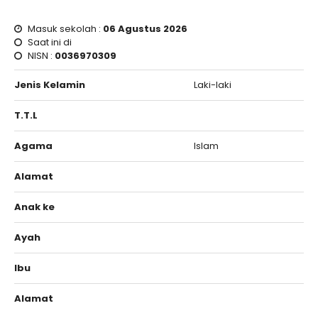
Masuk sekolah :
06 Agustus 2026
Saat ini di
NISN :
0036970309
Jenis Kelamin
Laki-laki
T.T.L
Agama
Islam
Alamat
Anak ke
Ayah
Ibu
Alamat