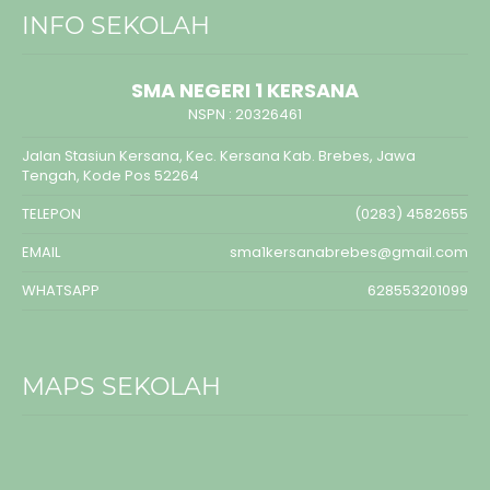
INFO SEKOLAH
SMA NEGERI 1 KERSANA
NSPN :
20326461
Jalan Stasiun Kersana, Kec. Kersana Kab. Brebes, Jawa
Tengah, Kode Pos 52264
TELEPON
(0283) 4582655
EMAIL
sma1kersanabrebes@gmail.com
WHATSAPP
628553201099
MAPS SEKOLAH