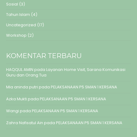
Sosial
(3)
Tahun Islam
(4)
Uncategorized
(17)
Workshop
(2)
KOMENTAR TERBARU
HAQQUL AMIN
pada
Layanan Home Visit, Sarana Komunikasi
Guru dan Orang Tua
Mia aninda putri
pada
PELAKSANAAN P5 SMAN 1 KERSANA
Azka Mukti
pada
PELAKSANAAN P5 SMAN 1 KERSANA
Wangi
pada
PELAKSANAAN P5 SMAN 1 KERSANA
Zahra Nafisatul Ain
pada
PELAKSANAAN P5 SMAN 1 KERSANA