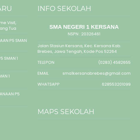
ARU
INFO SEKOLAH
e Visit,
SMA NEGERI 1 KERSANA
rang Tua
NSPN :
20326461
AAN P5 SMAN
Jalan Stasiun Kersana, Kec. Kersana Kab.
Brebes, Jawa Tengah, Kode Pos 52264
5 SMAN 1
TELEPON
(0283) 4582655
EMAIL
sma1kersanabrebes@gmail.com
MAN 1
WHATSAPP
628553201099
SANAAN P5
MAPS SEKOLAH