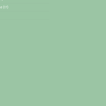
ed
(17)
)