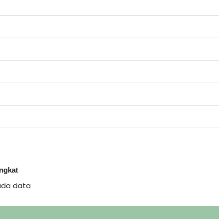
ingkat
ada data