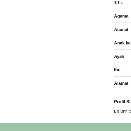
T.T.L
Agama
Alamat
Anak ke
Ayah
Ibu
Alamat
Profil S
Belum 