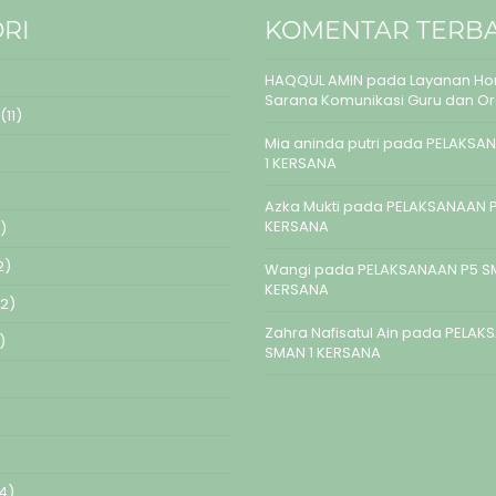
RI
KOMENTAR TERB
HAQQUL AMIN
pada
Layanan Hom
Sarana Komunikasi Guru dan O
(11)
Mia aninda putri
pada
PELAKSAN
1 KERSANA
Azka Mukti
pada
PELAKSANAAN P
KERSANA
)
2)
Wangi
pada
PELAKSANAAN P5 S
KERSANA
2)
Zahra Nafisatul Ain
pada
PELAK
)
SMAN 1 KERSANA
4)