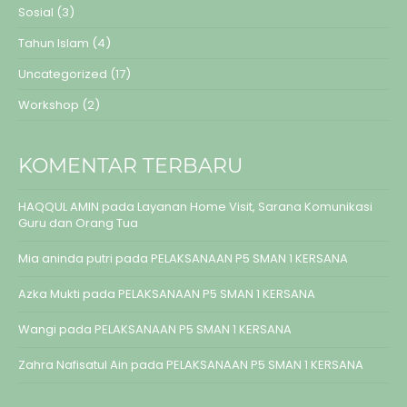
Sosial
(3)
Tahun Islam
(4)
Uncategorized
(17)
Workshop
(2)
KOMENTAR TERBARU
HAQQUL AMIN
pada
Layanan Home Visit, Sarana Komunikasi
Guru dan Orang Tua
Mia aninda putri
pada
PELAKSANAAN P5 SMAN 1 KERSANA
Azka Mukti
pada
PELAKSANAAN P5 SMAN 1 KERSANA
Wangi
pada
PELAKSANAAN P5 SMAN 1 KERSANA
Zahra Nafisatul Ain
pada
PELAKSANAAN P5 SMAN 1 KERSANA