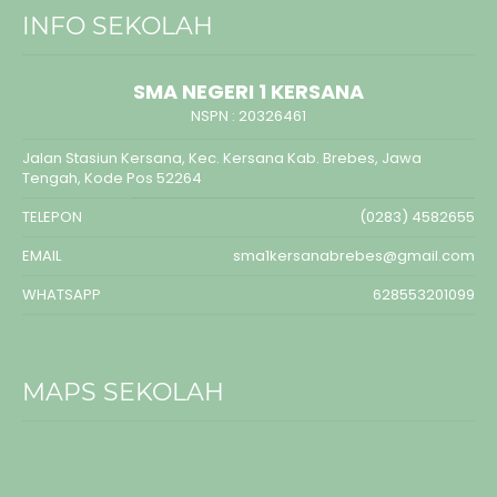
INFO SEKOLAH
SMA NEGERI 1 KERSANA
NSPN :
20326461
Jalan Stasiun Kersana, Kec. Kersana Kab. Brebes, Jawa
Tengah, Kode Pos 52264
TELEPON
(0283) 4582655
EMAIL
sma1kersanabrebes@gmail.com
WHATSAPP
628553201099
MAPS SEKOLAH