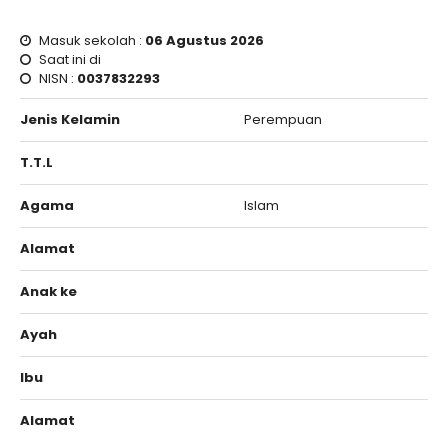
Masuk sekolah :
06 Agustus 2026
Saat ini di
NISN :
0037832293
Jenis Kelamin
Perempuan
T.T.L
Agama
Islam
Alamat
Anak ke
Ayah
Ibu
Alamat