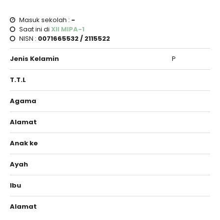
Masuk sekolah :
-
Saat ini di
XII MIPA-1
NISN :
0071665532 / 2115522
Jenis Kelamin
P
T.T.L
Agama
Alamat
Anak ke
Ayah
Ibu
Alamat