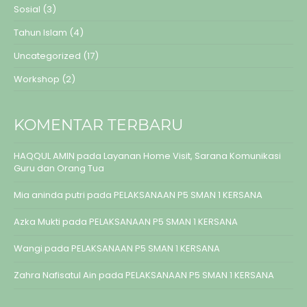
Sosial
(3)
Tahun Islam
(4)
Uncategorized
(17)
Workshop
(2)
KOMENTAR TERBARU
HAQQUL AMIN
pada
Layanan Home Visit, Sarana Komunikasi
Guru dan Orang Tua
Mia aninda putri
pada
PELAKSANAAN P5 SMAN 1 KERSANA
Azka Mukti
pada
PELAKSANAAN P5 SMAN 1 KERSANA
Wangi
pada
PELAKSANAAN P5 SMAN 1 KERSANA
Zahra Nafisatul Ain
pada
PELAKSANAAN P5 SMAN 1 KERSANA