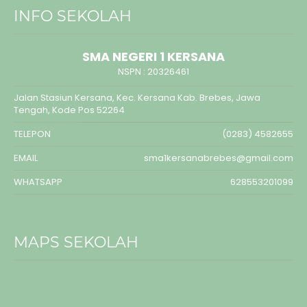
INFO SEKOLAH
SMA NEGERI 1 KERSANA
NSPN :
20326461
Jalan Stasiun Kersana, Kec. Kersana Kab. Brebes, Jawa
Tengah, Kode Pos 52264
TELEPON
(0283) 4582655
EMAIL
sma1kersanabrebes@gmail.com
WHATSAPP
628553201099
MAPS SEKOLAH