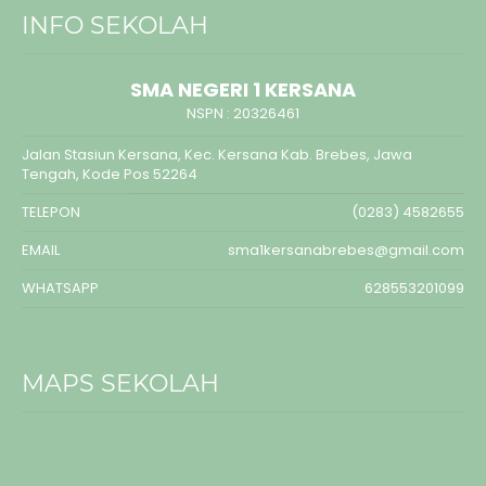
INFO SEKOLAH
SMA NEGERI 1 KERSANA
NSPN :
20326461
Jalan Stasiun Kersana, Kec. Kersana Kab. Brebes, Jawa
Tengah, Kode Pos 52264
TELEPON
(0283) 4582655
EMAIL
sma1kersanabrebes@gmail.com
WHATSAPP
628553201099
MAPS SEKOLAH