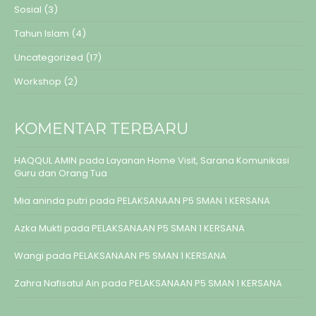
Sosial
(3)
Tahun Islam
(4)
Uncategorized
(17)
Workshop
(2)
KOMENTAR TERBARU
HAQQUL AMIN
pada
Layanan Home Visit, Sarana Komunikasi
Guru dan Orang Tua
Mia aninda putri
pada
PELAKSANAAN P5 SMAN 1 KERSANA
Azka Mukti
pada
PELAKSANAAN P5 SMAN 1 KERSANA
Wangi
pada
PELAKSANAAN P5 SMAN 1 KERSANA
Zahra Nafisatul Ain
pada
PELAKSANAAN P5 SMAN 1 KERSANA