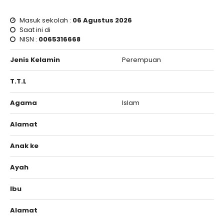
Masuk sekolah :
06 Agustus 2026
Saat ini di
NISN :
0065316668
Jenis Kelamin
Perempuan
T.T.L
Agama
Islam
Alamat
Anak ke
Ayah
Ibu
Alamat