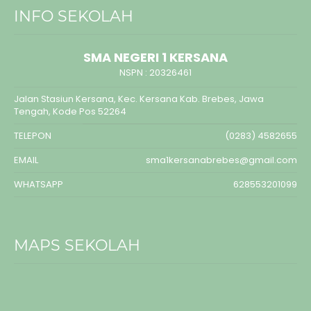
INFO SEKOLAH
SMA NEGERI 1 KERSANA
NSPN :
20326461
Jalan Stasiun Kersana, Kec. Kersana Kab. Brebes, Jawa
Tengah, Kode Pos 52264
TELEPON
(0283) 4582655
EMAIL
sma1kersanabrebes@gmail.com
WHATSAPP
628553201099
MAPS SEKOLAH