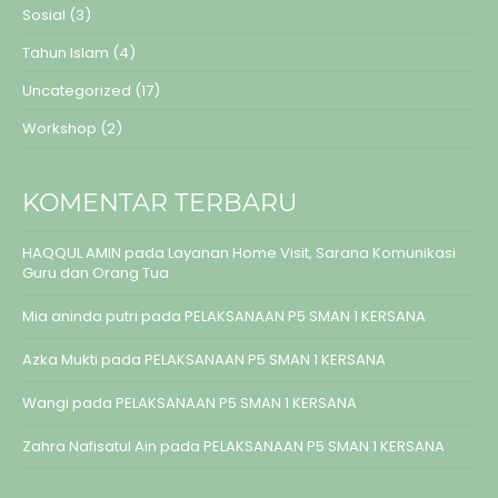
Sosial
(3)
Tahun Islam
(4)
Uncategorized
(17)
Workshop
(2)
KOMENTAR TERBARU
HAQQUL AMIN
pada
Layanan Home Visit, Sarana Komunikasi
Guru dan Orang Tua
Mia aninda putri
pada
PELAKSANAAN P5 SMAN 1 KERSANA
Azka Mukti
pada
PELAKSANAAN P5 SMAN 1 KERSANA
Wangi
pada
PELAKSANAAN P5 SMAN 1 KERSANA
Zahra Nafisatul Ain
pada
PELAKSANAAN P5 SMAN 1 KERSANA