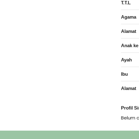
T.T.L
Agama
Alamat
Anak ke
Ayah
Ibu
Alamat
Profil S
Belum 