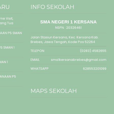
ARU
INFO SEKOLAH
e Visit,
SMA NEGERI 1 KERSANA
rang Tua
NSPN :
20326461
AAN P5 SMAN
Jalan Stasiun Kersana, Kec. Kersana Kab.
Brebes, Jawa Tengah, Kode Pos 52264
5 SMAN 1
TELEPON
(0283) 4582655
EMAIL
sma1kersanabrebes@gmail.com
MAN 1
WHATSAPP
628553201099
SANAAN P5
MAPS SEKOLAH