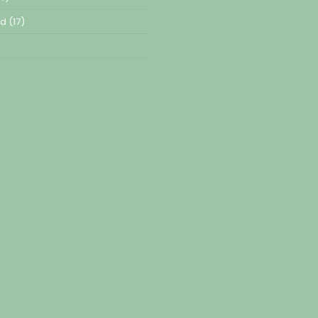
ed
(17)
)