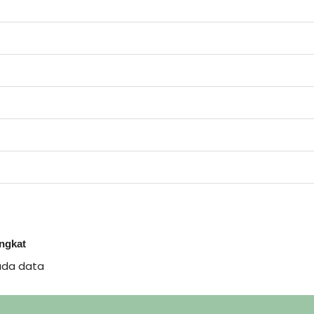
ingkat
ada data