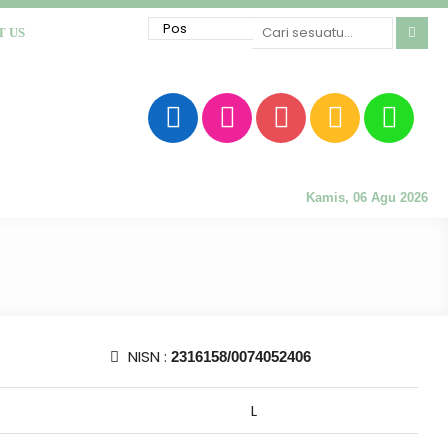
T US
Kamis, 06 Agu 2026
NISN :
2316158/0074052406
L