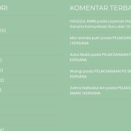
RI
KOMENTAR TERB
HAQQUL AMIN
pada
Layanan Hom
Sarana Komunikasi Guru dan O
(11)
Mia aninda putri
pada
PELAKSAN
1 KERSANA
Azka Mukti
pada
PELAKSANAAN P
KERSANA
)
2)
Wangi
pada
PELAKSANAAN P5 S
KERSANA
2)
Zahra Nafisatul Ain
pada
PELAK
)
SMAN 1 KERSANA
4)