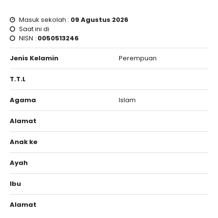
Masuk sekolah :
09 Agustus 2026
Saat ini di
NISN :
0050513246
Jenis Kelamin
Perempuan
T.T.L
Agama
Islam
Alamat
Anak ke
Ayah
Ibu
Alamat