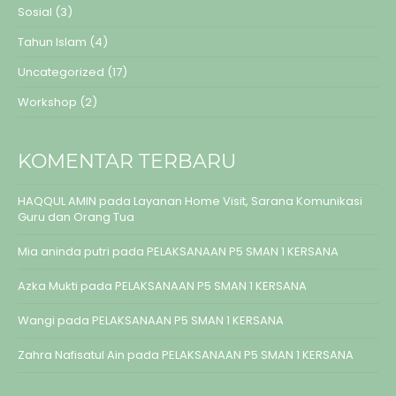
Sosial
(3)
Tahun Islam
(4)
Uncategorized
(17)
Workshop
(2)
KOMENTAR TERBARU
HAQQUL AMIN
pada
Layanan Home Visit, Sarana Komunikasi
Guru dan Orang Tua
Mia aninda putri
pada
PELAKSANAAN P5 SMAN 1 KERSANA
Azka Mukti
pada
PELAKSANAAN P5 SMAN 1 KERSANA
Wangi
pada
PELAKSANAAN P5 SMAN 1 KERSANA
Zahra Nafisatul Ain
pada
PELAKSANAAN P5 SMAN 1 KERSANA