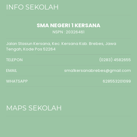
INFO SEKOLAH
SMA NEGERI 1 KERSANA
NSPN :
20326461
Jalan Stasiun Kersana, Kec. Kersana Kab. Brebes, Jawa
Tengah, Kode Pos 52264
TELEPON
(0283) 4582655
EMAIL
sma1kersanabrebes@gmail.com
WHATSAPP
628553201099
MAPS SEKOLAH