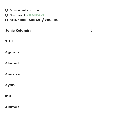
Masuk sekolah :
-
Saat ini di
XII MIPA-1
NISN :
0069536491 / 2115505
Jenis Kelamin
L
T.T.L
Agama
Alamat
Anak ke
Ayah
Ibu
Alamat