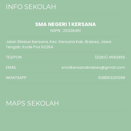
INFO SEKOLAH
SMA NEGERI 1 KERSANA
NSPN :
20326461
Jalan Stasiun Kersana, Kec. Kersana Kab. Brebes, Jawa
Tengah, Kode Pos 52264
TELEPON
(0283) 4582655
EMAIL
sma1kersanabrebes@gmail.com
WHATSAPP
628553201099
MAPS SEKOLAH