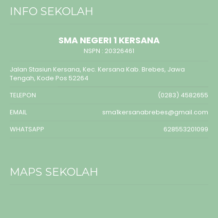
INFO SEKOLAH
SMA NEGERI 1 KERSANA
NSPN :
20326461
Jalan Stasiun Kersana, Kec. Kersana Kab. Brebes, Jawa
Tengah, Kode Pos 52264
TELEPON
(0283) 4582655
EMAIL
sma1kersanabrebes@gmail.com
WHATSAPP
628553201099
MAPS SEKOLAH