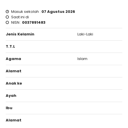
Masuk sekolah :
07 Agustus 2026
Saat ini di
NISN :
0037891483
Jenis Kelamin
Laki-Laki
T.T.L
Agama
Islam
Alamat
Anak ke
Ayah
Ibu
Alamat