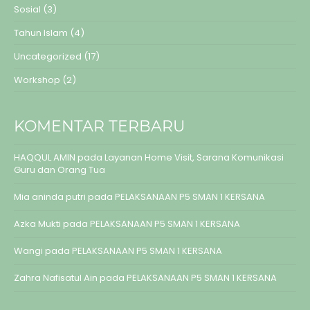
Sosial
(3)
Tahun Islam
(4)
Uncategorized
(17)
Workshop
(2)
KOMENTAR TERBARU
HAQQUL AMIN
pada
Layanan Home Visit, Sarana Komunikasi
Guru dan Orang Tua
Mia aninda putri
pada
PELAKSANAAN P5 SMAN 1 KERSANA
Azka Mukti
pada
PELAKSANAAN P5 SMAN 1 KERSANA
Wangi
pada
PELAKSANAAN P5 SMAN 1 KERSANA
Zahra Nafisatul Ain
pada
PELAKSANAAN P5 SMAN 1 KERSANA