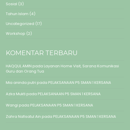
Sosial
(3)
Tahun Islam
(4)
Uncategorized
(17)
Workshop
(2)
KOMENTAR TERBARU
HAQQUL AMIN
pada
Layanan Home Visit, Sarana Komunikasi
Guru dan Orang Tua
Mia aninda putri
pada
PELAKSANAAN P5 SMAN 1 KERSANA
Azka Mukti
pada
PELAKSANAAN P5 SMAN 1 KERSANA
Wangi
pada
PELAKSANAAN P5 SMAN 1 KERSANA
Zahra Nafisatul Ain
pada
PELAKSANAAN P5 SMAN 1 KERSANA