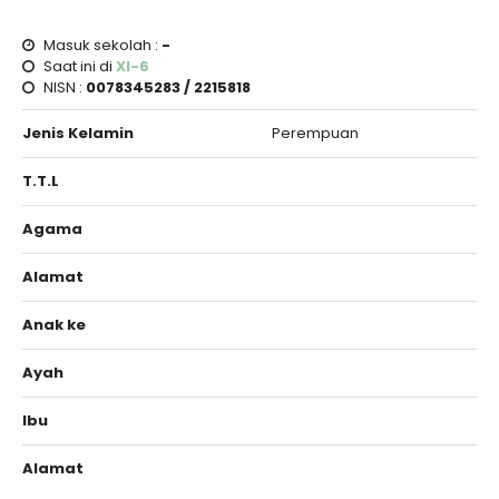
Masuk sekolah :
-
Saat ini di
XI-6
NISN :
0078345283 / 2215818
Jenis Kelamin
Perempuan
T.T.L
Agama
Alamat
Anak ke
Ayah
Ibu
Alamat