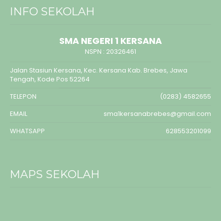
INFO SEKOLAH
SMA NEGERI 1 KERSANA
NSPN :
20326461
Jalan Stasiun Kersana, Kec. Kersana Kab. Brebes, Jawa
Tengah, Kode Pos 52264
TELEPON
(0283) 4582655
EMAIL
sma1kersanabrebes@gmail.com
WHATSAPP
628553201099
MAPS SEKOLAH