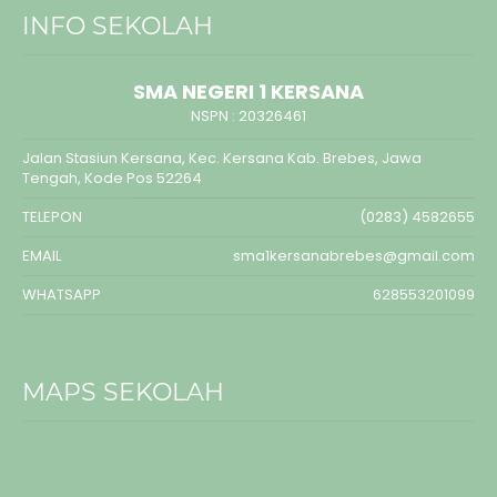
INFO SEKOLAH
SMA NEGERI 1 KERSANA
NSPN :
20326461
Jalan Stasiun Kersana, Kec. Kersana Kab. Brebes, Jawa
Tengah, Kode Pos 52264
TELEPON
(0283) 4582655
EMAIL
sma1kersanabrebes@gmail.com
WHATSAPP
628553201099
MAPS SEKOLAH