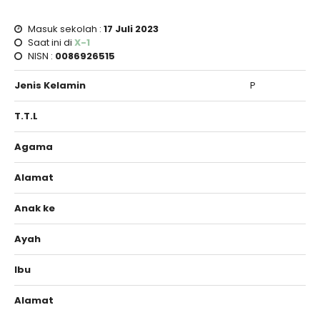
Masuk sekolah :
17 Juli 2023
Saat ini di
X-1
NISN :
0086926515
Jenis Kelamin
P
T.T.L
Agama
Alamat
Anak ke
Ayah
Ibu
Alamat