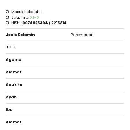
Masuk sekolah :
-
Saat ini di
XI-5
NISN :
0074825304 / 2215814
Jenis Kelamin
Perempuan
T.T.L
Agama
Alamat
Anak ke
Ayah
Ibu
Alamat