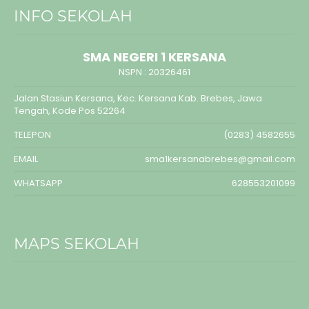
INFO SEKOLAH
SMA NEGERI 1 KERSANA
NSPN :
20326461
Jalan Stasiun Kersana, Kec. Kersana Kab. Brebes, Jawa
Tengah, Kode Pos 52264
TELEPON
(0283) 4582655
EMAIL
sma1kersanabrebes@gmail.com
WHATSAPP
628553201099
MAPS SEKOLAH