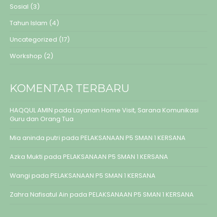
Sosial
(3)
Tahun Islam
(4)
Uncategorized
(17)
Workshop
(2)
KOMENTAR TERBARU
HAQQUL AMIN
pada
Layanan Home Visit, Sarana Komunikasi
Guru dan Orang Tua
Mia aninda putri
pada
PELAKSANAAN P5 SMAN 1 KERSANA
Azka Mukti
pada
PELAKSANAAN P5 SMAN 1 KERSANA
Wangi
pada
PELAKSANAAN P5 SMAN 1 KERSANA
Zahra Nafisatul Ain
pada
PELAKSANAAN P5 SMAN 1 KERSANA