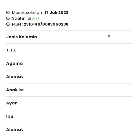
Masuk sekolah :
17 Juli 2023
Saat ini di
X-7
NISN :
2316149/0083960238
Jenis Kelamin
P
T.T.L
Agama
Alamat
Anak ke
Ayah
Ibu
Alamat