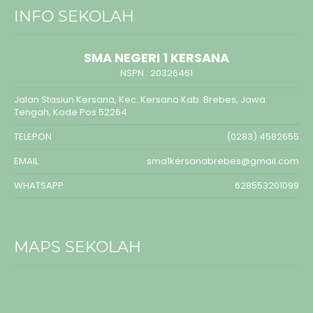
INFO SEKOLAH
SMA NEGERI 1 KERSANA
NSPN :
20326461
Jalan Stasiun Kersana, Kec. Kersana Kab. Brebes, Jawa
Tengah, Kode Pos 52264
TELEPON
(0283) 4582655
EMAIL
sma1kersanabrebes@gmail.com
WHATSAPP
628553201099
MAPS SEKOLAH