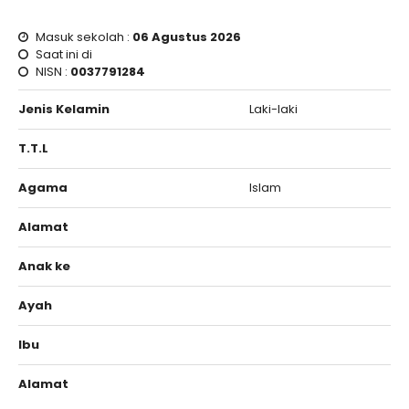
Masuk sekolah :
06 Agustus 2026
Saat ini di
NISN :
0037791284
Jenis Kelamin
Laki-laki
T.T.L
Agama
Islam
Alamat
Anak ke
Ayah
Ibu
Alamat