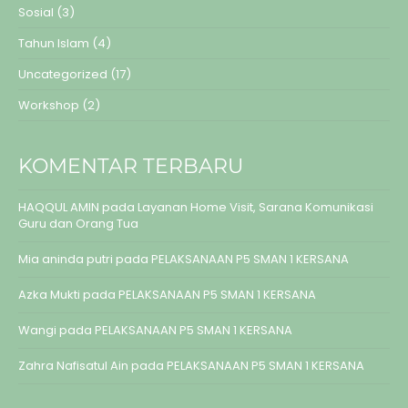
Sosial
(3)
Tahun Islam
(4)
Uncategorized
(17)
Workshop
(2)
KOMENTAR TERBARU
HAQQUL AMIN
pada
Layanan Home Visit, Sarana Komunikasi
Guru dan Orang Tua
Mia aninda putri
pada
PELAKSANAAN P5 SMAN 1 KERSANA
Azka Mukti
pada
PELAKSANAAN P5 SMAN 1 KERSANA
Wangi
pada
PELAKSANAAN P5 SMAN 1 KERSANA
Zahra Nafisatul Ain
pada
PELAKSANAAN P5 SMAN 1 KERSANA