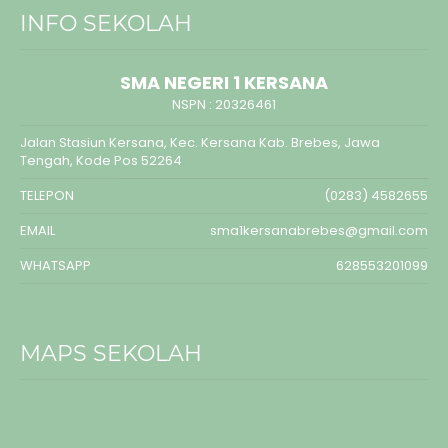
INFO SEKOLAH
SMA NEGERI 1 KERSANA
NSPN :
20326461
Jalan Stasiun Kersana, Kec. Kersana Kab. Brebes, Jawa
Tengah, Kode Pos 52264
TELEPON
(0283) 4582655
EMAIL
sma1kersanabrebes@gmail.com
WHATSAPP
628553201099
MAPS SEKOLAH