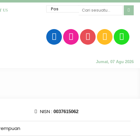
T US
Jumat, 07 Agu 2026
NISN :
0037615062
rempuan