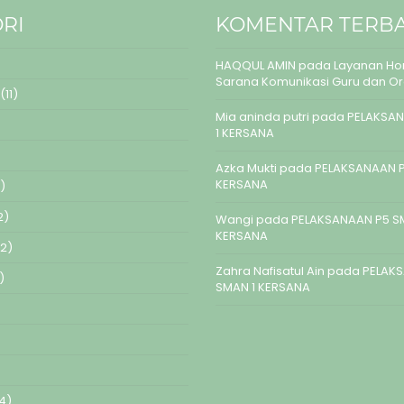
RI
KOMENTAR TERB
HAQQUL AMIN
pada
Layanan Hom
Sarana Komunikasi Guru dan O
(11)
Mia aninda putri
pada
PELAKSAN
1 KERSANA
Azka Mukti
pada
PELAKSANAAN P
KERSANA
)
2)
Wangi
pada
PELAKSANAAN P5 S
KERSANA
2)
Zahra Nafisatul Ain
pada
PELAK
)
SMAN 1 KERSANA
4)