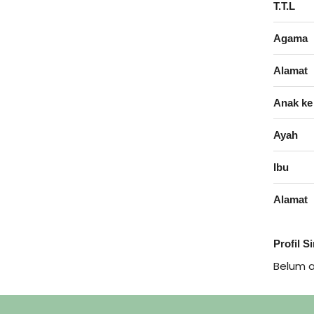
T.T.L
Agama
Alamat
Anak ke
Ayah
Ibu
Alamat
Profil S
Belum 