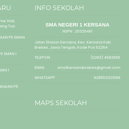
ARU
INFO SEKOLAH
e Visit,
SMA NEGERI 1 KERSANA
rang Tua
NSPN :
20326461
AAN P5 SMAN
Jalan Stasiun Kersana, Kec. Kersana Kab.
Brebes, Jawa Tengah, Kode Pos 52264
5 SMAN 1
TELEPON
(0283) 4582655
EMAIL
sma1kersanabrebes@gmail.com
MAN 1
WHATSAPP
628553201099
SANAAN P5
MAPS SEKOLAH