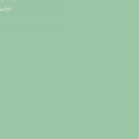
ed
(17)
)