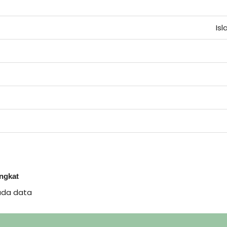
Is
ingkat
ada data