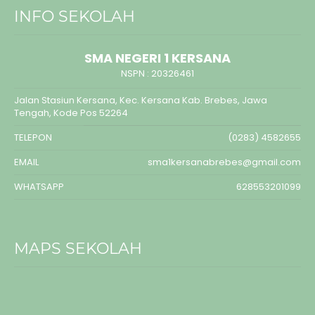
INFO SEKOLAH
SMA NEGERI 1 KERSANA
NSPN :
20326461
Jalan Stasiun Kersana, Kec. Kersana Kab. Brebes, Jawa
Tengah, Kode Pos 52264
TELEPON
(0283) 4582655
EMAIL
sma1kersanabrebes@gmail.com
WHATSAPP
628553201099
MAPS SEKOLAH