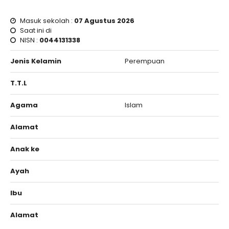
Masuk sekolah :
07 Agustus 2026
Saat ini di
NISN :
0044131338
Jenis Kelamin
Perempuan
T.T.L
Agama
Islam
Alamat
Anak ke
Ayah
Ibu
Alamat