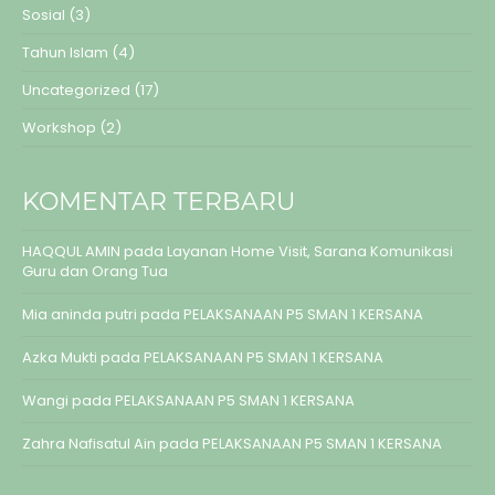
Sosial
(3)
Tahun Islam
(4)
Uncategorized
(17)
Workshop
(2)
KOMENTAR TERBARU
HAQQUL AMIN
pada
Layanan Home Visit, Sarana Komunikasi
Guru dan Orang Tua
Mia aninda putri
pada
PELAKSANAAN P5 SMAN 1 KERSANA
Azka Mukti
pada
PELAKSANAAN P5 SMAN 1 KERSANA
Wangi
pada
PELAKSANAAN P5 SMAN 1 KERSANA
Zahra Nafisatul Ain
pada
PELAKSANAAN P5 SMAN 1 KERSANA