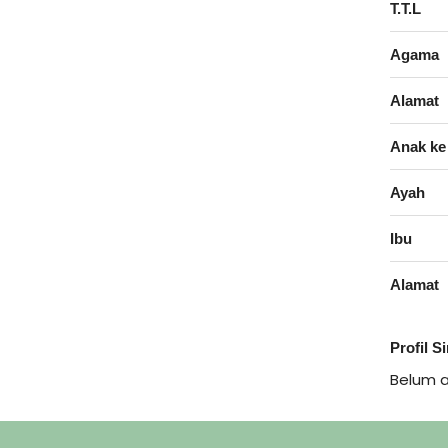
T.T.L
Agama
Alamat
Anak ke
Ayah
Ibu
Alamat
Profil S
Belum 