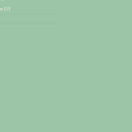
ed
(17)
)