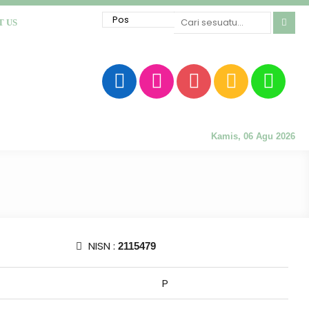
T US
Kamis, 06 Agu 2026
NISN :
2115479
P