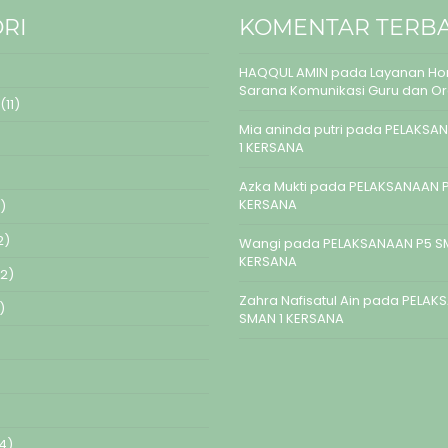
RI
KOMENTAR TERB
HAQQUL AMIN
pada
Layanan Hom
Sarana Komunikasi Guru dan O
(11)
Mia aninda putri
pada
PELAKSAN
1 KERSANA
Azka Mukti
pada
PELAKSANAAN P
KERSANA
)
2)
Wangi
pada
PELAKSANAAN P5 S
KERSANA
2)
Zahra Nafisatul Ain
pada
PELAK
)
SMAN 1 KERSANA
4)