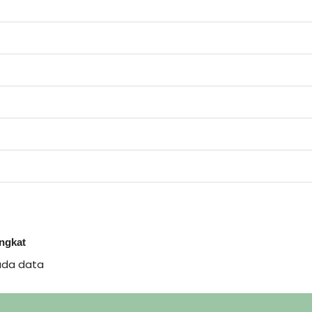
ingkat
ada data