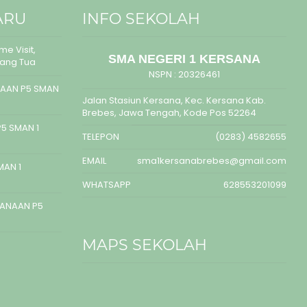
ARU
INFO SEKOLAH
e Visit,
SMA NEGERI 1 KERSANA
rang Tua
NSPN :
20326461
AAN P5 SMAN
Jalan Stasiun Kersana, Kec. Kersana Kab.
Brebes, Jawa Tengah, Kode Pos 52264
5 SMAN 1
TELEPON
(0283) 4582655
EMAIL
sma1kersanabrebes@gmail.com
MAN 1
WHATSAPP
628553201099
SANAAN P5
MAPS SEKOLAH