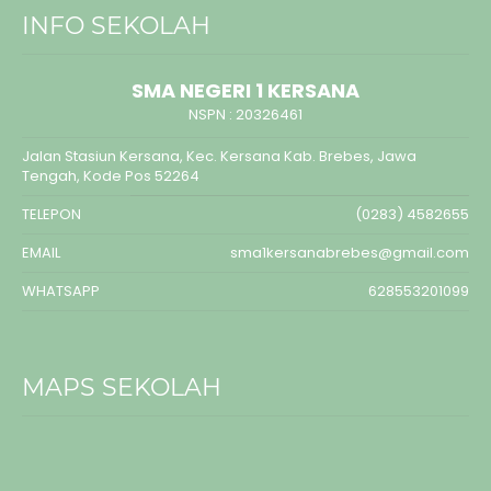
INFO SEKOLAH
SMA NEGERI 1 KERSANA
NSPN :
20326461
Jalan Stasiun Kersana, Kec. Kersana Kab. Brebes, Jawa
Tengah, Kode Pos 52264
TELEPON
(0283) 4582655
EMAIL
sma1kersanabrebes@gmail.com
WHATSAPP
628553201099
MAPS SEKOLAH