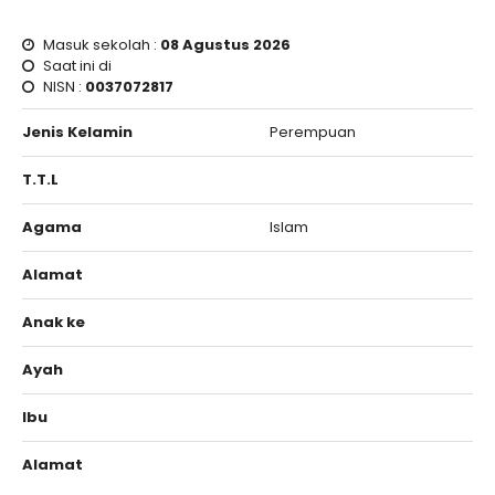
Masuk sekolah :
08 Agustus 2026
Saat ini di
NISN :
0037072817
Jenis Kelamin
Perempuan
T.T.L
Agama
Islam
Alamat
Anak ke
Ayah
Ibu
Alamat