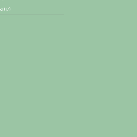
ed
(17)
)