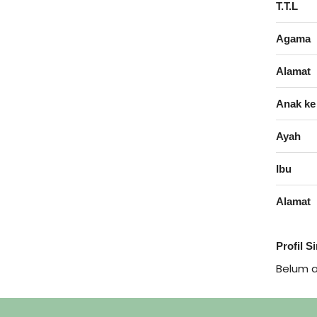
T.T.L
Agama
Alamat
Anak ke
Ayah
Ibu
Alamat
Profil S
Belum 