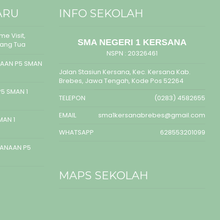
ARU
INFO SEKOLAH
e Visit,
SMA NEGERI 1 KERSANA
rang Tua
NSPN :
20326461
AAN P5 SMAN
Jalan Stasiun Kersana, Kec. Kersana Kab.
Brebes, Jawa Tengah, Kode Pos 52264
5 SMAN 1
TELEPON
(0283) 4582655
EMAIL
sma1kersanabrebes@gmail.com
MAN 1
WHATSAPP
628553201099
SANAAN P5
MAPS SEKOLAH