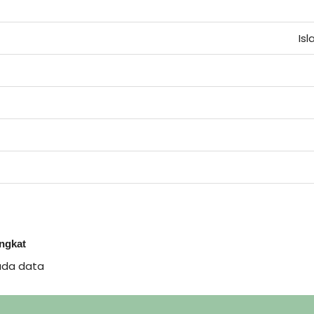
Is
ingkat
ada data