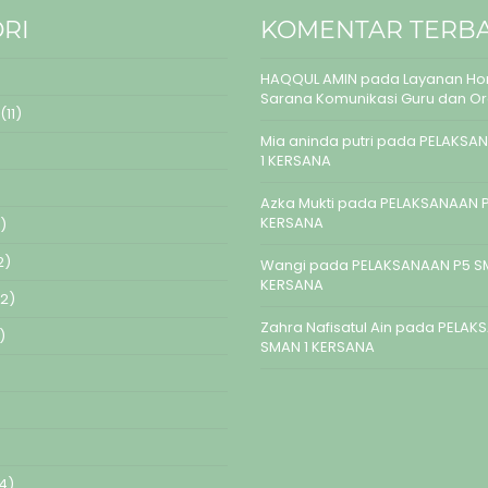
RI
KOMENTAR TERB
HAQQUL AMIN
pada
Layanan Hom
Sarana Komunikasi Guru dan O
(11)
Mia aninda putri
pada
PELAKSAN
1 KERSANA
Azka Mukti
pada
PELAKSANAAN P
KERSANA
)
2)
Wangi
pada
PELAKSANAAN P5 S
KERSANA
2)
Zahra Nafisatul Ain
pada
PELAK
)
SMAN 1 KERSANA
4)