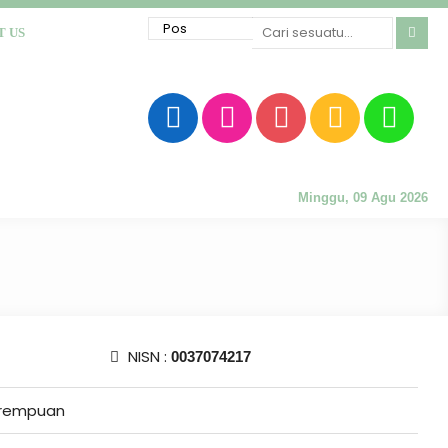
T US
Minggu, 09 Agu 2026
NISN :
0037074217
rempuan