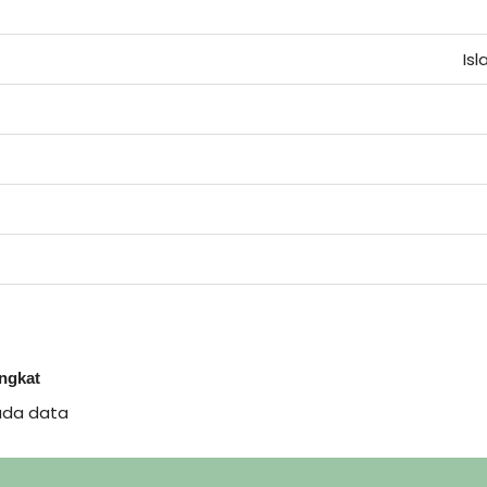
Is
ingkat
ada data