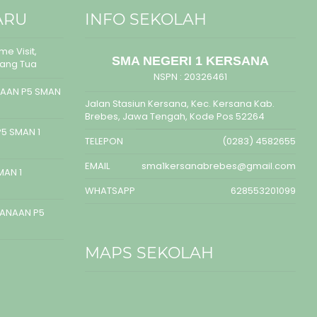
ARU
INFO SEKOLAH
e Visit,
SMA NEGERI 1 KERSANA
rang Tua
NSPN :
20326461
AAN P5 SMAN
Jalan Stasiun Kersana, Kec. Kersana Kab.
Brebes, Jawa Tengah, Kode Pos 52264
5 SMAN 1
TELEPON
(0283) 4582655
EMAIL
sma1kersanabrebes@gmail.com
MAN 1
WHATSAPP
628553201099
SANAAN P5
MAPS SEKOLAH