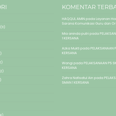
RI
KOMENTAR TERB
HAQQUL AMIN
pada
Layanan Hom
Sarana Komunikasi Guru dan O
(11)
Mia aninda putri
pada
PELAKSAN
1 KERSANA
Azka Mukti
pada
PELAKSANAAN P
KERSANA
)
2)
Wangi
pada
PELAKSANAAN P5 S
KERSANA
2)
Zahra Nafisatul Ain
pada
PELAK
)
SMAN 1 KERSANA
4)