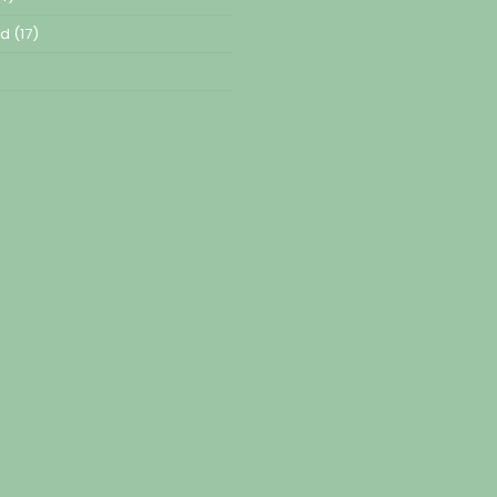
ed
(17)
)