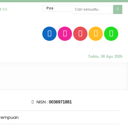
T US
Sabtu, 08 Agu 2026
NISN :
0036971881
rempuan