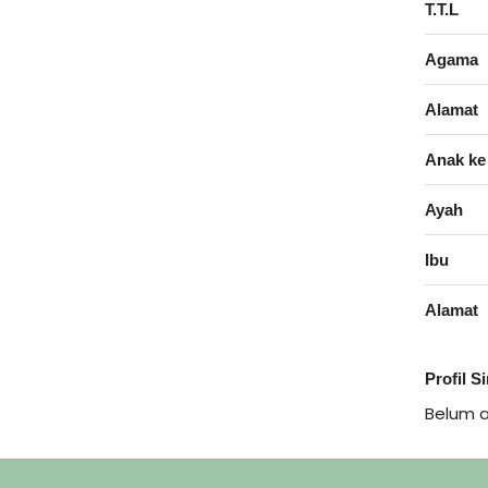
T.T.L
Agama
Alamat
Anak ke
Ayah
Ibu
Alamat
Profil S
Belum 