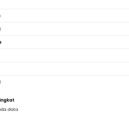
a
t
e
t
Singkat
ada data