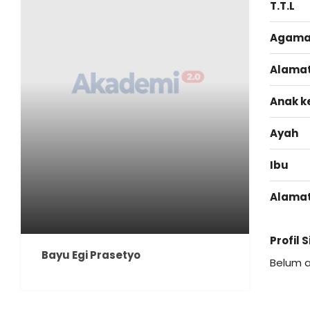
T.T.L
Agam
Alama
Anak k
Ayah
Ibu
Alama
Profil 
Bayu Egi Prasetyo
Belum 