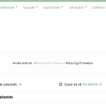
SISWAAN
GALERI
KATEGORI
APLIKASI
CONTAC
Anda ada di :
Beranda
-
Siswa
-
Bayu Egi Prasetyo
k sekolah :
-
Saat ini di
XII MIPA-2
Kelamin