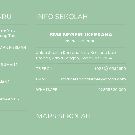
ARU
INFO SEKOLAH
e Visit,
SMA NEGERI 1 KERSANA
rang Tua
NSPN :
20326461
AAN P5 SMAN
Jalan Stasiun Kersana, Kec. Kersana Kab.
Brebes, Jawa Tengah, Kode Pos 52264
5 SMAN 1
TELEPON
(0283) 4582655
EMAIL
sma1kersanabrebes@gmail.com
MAN 1
WHATSAPP
628553201099
SANAAN P5
MAPS SEKOLAH