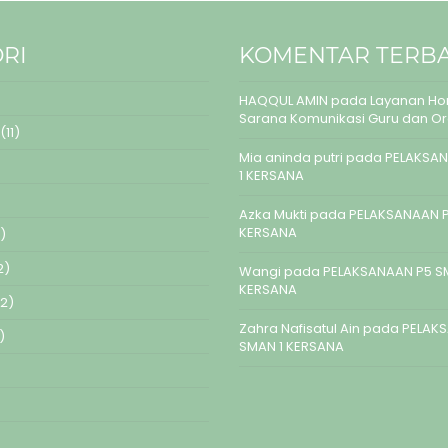
RI
KOMENTAR TERB
HAQQUL AMIN
pada
Layanan Hom
Sarana Komunikasi Guru dan O
(11)
Mia aninda putri
pada
PELAKSAN
1 KERSANA
Azka Mukti
pada
PELAKSANAAN P
KERSANA
)
2)
Wangi
pada
PELAKSANAAN P5 S
KERSANA
2)
Zahra Nafisatul Ain
pada
PELAK
)
SMAN 1 KERSANA