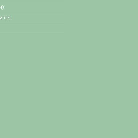
4)
ed
(17)
)