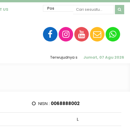
T US
Terwujudnya sekolah RATU (Religius, Akhlak Mu
Jumat, 07 Agu 2026
NISN :
0068888002
L