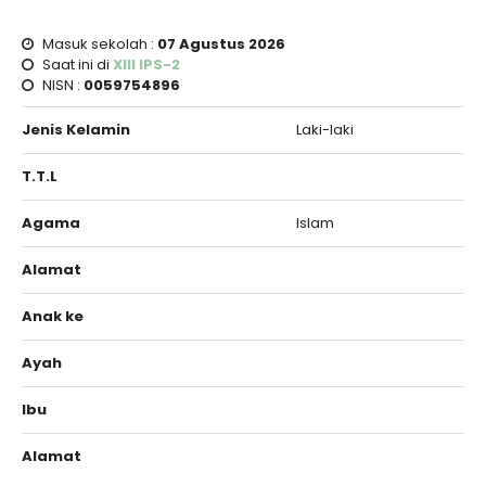
Masuk sekolah :
07 Agustus 2026
Saat ini di
XIII IPS-2
NISN :
0059754896
Jenis Kelamin
Laki-laki
T.T.L
Agama
Islam
Alamat
Anak ke
Ayah
Ibu
Alamat