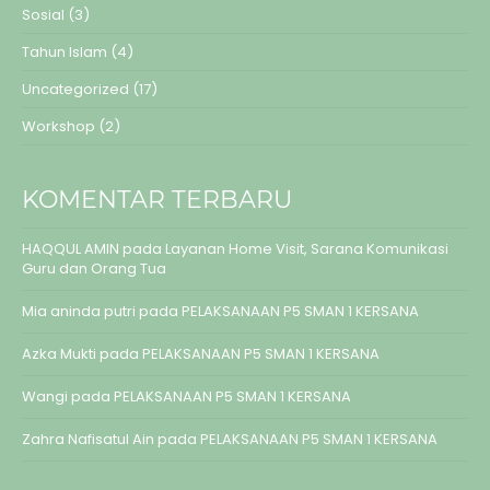
Sosial
(3)
Tahun Islam
(4)
Uncategorized
(17)
Workshop
(2)
KOMENTAR TERBARU
HAQQUL AMIN
pada
Layanan Home Visit, Sarana Komunikasi
Guru dan Orang Tua
Mia aninda putri
pada
PELAKSANAAN P5 SMAN 1 KERSANA
Azka Mukti
pada
PELAKSANAAN P5 SMAN 1 KERSANA
Wangi
pada
PELAKSANAAN P5 SMAN 1 KERSANA
Zahra Nafisatul Ain
pada
PELAKSANAAN P5 SMAN 1 KERSANA