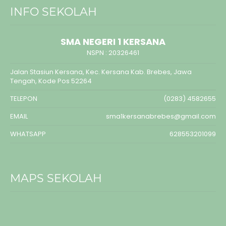
INFO SEKOLAH
SMA NEGERI 1 KERSANA
NSPN :
20326461
Jalan Stasiun Kersana, Kec. Kersana Kab. Brebes, Jawa
Tengah, Kode Pos 52264
TELEPON
(0283) 4582655
EMAIL
sma1kersanabrebes@gmail.com
WHATSAPP
628553201099
MAPS SEKOLAH