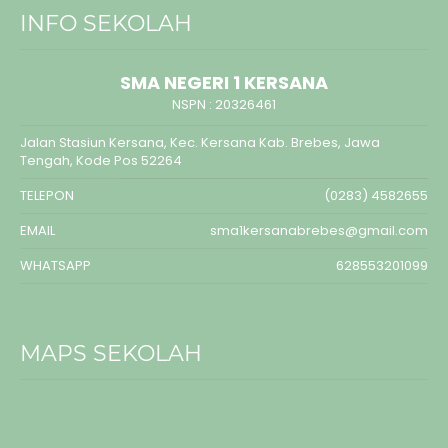
INFO SEKOLAH
SMA NEGERI 1 KERSANA
NSPN :
20326461
Jalan Stasiun Kersana, Kec. Kersana Kab. Brebes, Jawa
Tengah, Kode Pos 52264
TELEPON
(0283) 4582655
EMAIL
sma1kersanabrebes@gmail.com
WHATSAPP
628553201099
MAPS SEKOLAH