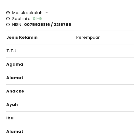
Masuk sekolah :
-
Saat ini di
XI-9
NISN :
0075935816 / 2215766
Jenis Kelamin
Perempuan
T.T.L
Agama
Alamat
Anak ke
Ayah
Ibu
Alamat