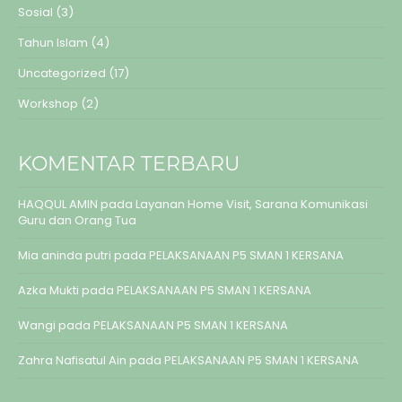
Sosial
(3)
Tahun Islam
(4)
Uncategorized
(17)
Workshop
(2)
KOMENTAR TERBARU
HAQQUL AMIN
pada
Layanan Home Visit, Sarana Komunikasi
Guru dan Orang Tua
Mia aninda putri
pada
PELAKSANAAN P5 SMAN 1 KERSANA
Azka Mukti
pada
PELAKSANAAN P5 SMAN 1 KERSANA
Wangi
pada
PELAKSANAAN P5 SMAN 1 KERSANA
Zahra Nafisatul Ain
pada
PELAKSANAAN P5 SMAN 1 KERSANA