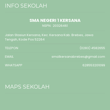
INFO SEKOLAH
SMA NEGERI 1 KERSANA
NSPN :
20326461
Jalan Stasiun Kersana, Kec. Kersana Kab. Brebes, Jawa
Tengah, Kode Pos 52264
TELEPON
(0283) 4582655
EMAIL
sma1kersanabrebes@gmail.com
WHATSAPP
628553201099
MAPS SEKOLAH