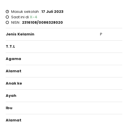
Masuk sekolah :
17 Juli 2023
Saat ini di
X-4
NISN :
2316108/0086328020
Jenis Kelamin
P
T.T.L
Agama
Alamat
Anak ke
Ayah
Ibu
Alamat