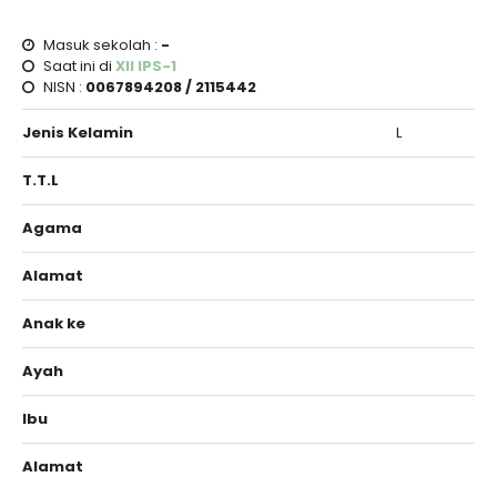
Masuk sekolah :
-
Saat ini di
XII IPS-1
NISN :
0067894208 / 2115442
Jenis Kelamin
L
T.T.L
Agama
Alamat
Anak ke
Ayah
Ibu
Alamat