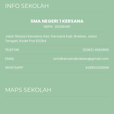
INFO SEKOLAH
SMA NEGERI 1 KERSANA
NSPN :
20326461
Jalan Stasiun Kersana, Kec. Kersana Kab. Brebes, Jawa
Tengah, Kode Pos 52264
TELEPON
(0283) 4582655
EMAIL
sma1kersanabrebes@gmail.com
WHATSAPP
628553201099
MAPS SEKOLAH