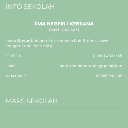
INFO SEKOLAH
SMA NEGERI 1 KERSANA
NSPN :
20326461
Jalan Stasiun Kersana, Kec. Kersana Kab. Brebes, Jawa
Tengah, Kode Pos 52264
TELEPON
(0283) 4582655
EMAIL
sma1kersanabrebes@gmail.com
WHATSAPP
628553201099
MAPS SEKOLAH