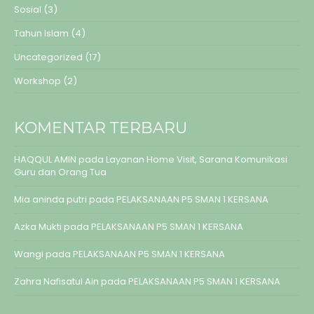
Sosial
(3)
Tahun Islam
(4)
Uncategorized
(17)
Workshop
(2)
KOMENTAR TERBARU
HAQQUL AMIN
pada
Layanan Home Visit, Sarana Komunikasi
Guru dan Orang Tua
Mia aninda putri
pada
PELAKSANAAN P5 SMAN 1 KERSANA
Azka Mukti
pada
PELAKSANAAN P5 SMAN 1 KERSANA
Wangi
pada
PELAKSANAAN P5 SMAN 1 KERSANA
Zahra Nafisatul Ain
pada
PELAKSANAAN P5 SMAN 1 KERSANA