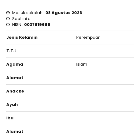
Masuk sekolah :
08 Agustus 2026
Saat ini di
NISN :
0037619666
Jenis Kelamin
Perempuan
T.T.L
Agama
Islam
Alamat
Anak ke
Ayah
Ibu
Alamat