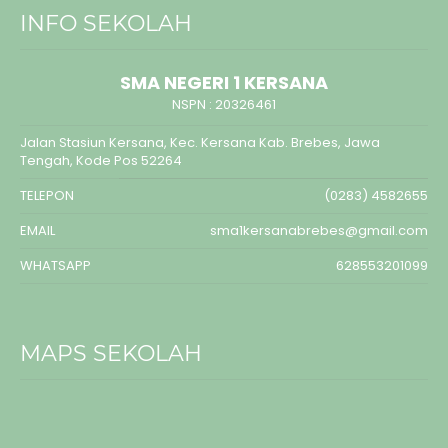
INFO SEKOLAH
SMA NEGERI 1 KERSANA
NSPN :
20326461
Jalan Stasiun Kersana, Kec. Kersana Kab. Brebes, Jawa
Tengah, Kode Pos 52264
TELEPON
(0283) 4582655
EMAIL
sma1kersanabrebes@gmail.com
WHATSAPP
628553201099
MAPS SEKOLAH