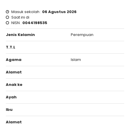
Masuk sekolah :
06 Agustus 2026
Saat ini di
NISN :
0044198535
Jenis Kelamin
Perempuan
T.T.L
Agama
Islam
Alamat
Anak ke
Ayah
Ibu
Alamat