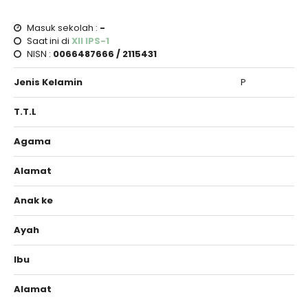
Masuk sekolah :
-
Saat ini di
XII IPS-1
NISN :
0066487666 / 2115431
Jenis Kelamin
P
T.T.L
Agama
Alamat
Anak ke
Ayah
Ibu
Alamat