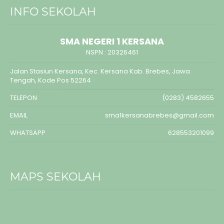
INFO SEKOLAH
SMA NEGERI 1 KERSANA
NSPN :
20326461
Jalan Stasiun Kersana, Kec. Kersana Kab. Brebes, Jawa
Tengah, Kode Pos 52264
TELEPON
(0283) 4582655
EMAIL
sma1kersanabrebes@gmail.com
WHATSAPP
628553201099
MAPS SEKOLAH