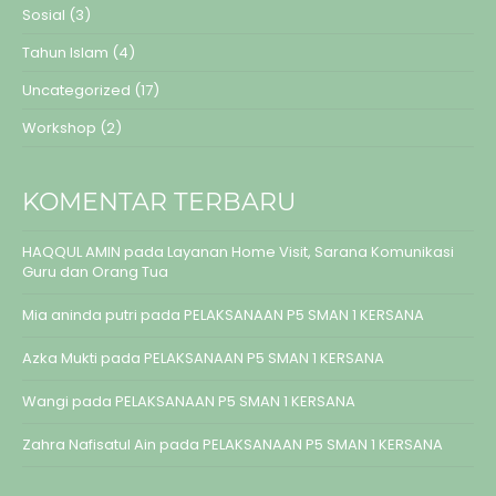
Sosial
(3)
Tahun Islam
(4)
Uncategorized
(17)
Workshop
(2)
KOMENTAR TERBARU
HAQQUL AMIN
pada
Layanan Home Visit, Sarana Komunikasi
Guru dan Orang Tua
Mia aninda putri
pada
PELAKSANAAN P5 SMAN 1 KERSANA
Azka Mukti
pada
PELAKSANAAN P5 SMAN 1 KERSANA
Wangi
pada
PELAKSANAAN P5 SMAN 1 KERSANA
Zahra Nafisatul Ain
pada
PELAKSANAAN P5 SMAN 1 KERSANA