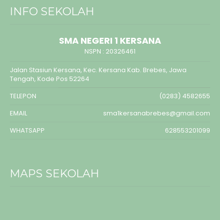
INFO SEKOLAH
SMA NEGERI 1 KERSANA
NSPN :
20326461
Jalan Stasiun Kersana, Kec. Kersana Kab. Brebes, Jawa
Tengah, Kode Pos 52264
TELEPON
(0283) 4582655
EMAIL
sma1kersanabrebes@gmail.com
WHATSAPP
628553201099
MAPS SEKOLAH