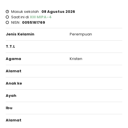
Masuk sekolah :
08 Agustus 2026
Saat ini di
XIII MIPA-4
NISN :
0055161769
Jenis Kelamin
Perempuan
T.T.L
Agama
Kristen
Alamat
Anak ke
Ayah
Ibu
Alamat